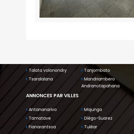
Ankadivato
Ankerana
Ankorondrano
Antanandrano
Antaninandro
Antsakaviro
By pass
Centre ville
Faravohitra
Imerinafovoany
Isoraka
Ivandry
Ivato
Mandriambero
Mahamasina
Manjakandriana
Talata volonondry
Tanjombato
Tsaralalana
Mandriambero
Andranotapahana
ANNONCES PAR VILLES
Antananarivo
Majunga
Tamatave
Diégo-Suarez
Fianarantsoa
Tuléar