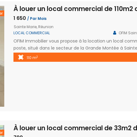
er
1 650
/ Par Mois
Sainte Marie, Réunion
LOCAL COMMERCIAL
OFIM Sain
OFIM Immobilier vous propose à la location un local comm
poste, situé dans le secteur de la Grande Montée à Sainte
avec une grande surface d’accueil climatisée de 53,7 m², idé
2
110 m
trois pièces indépendantes, une salle d’eau […]
er