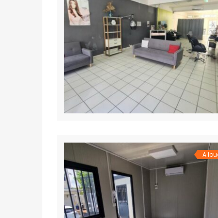
NOS AGENCES À MADAGASCAR
Antsahavola
1, rue Rainotovo 101 Antananarivo.
+261 20 22 218 67
tana@ofim.mg
A lou
Ivandry
Immeuble Discovery 101 Antananarivo.
+261 34 98 671 10
ivandry@ofim.mg