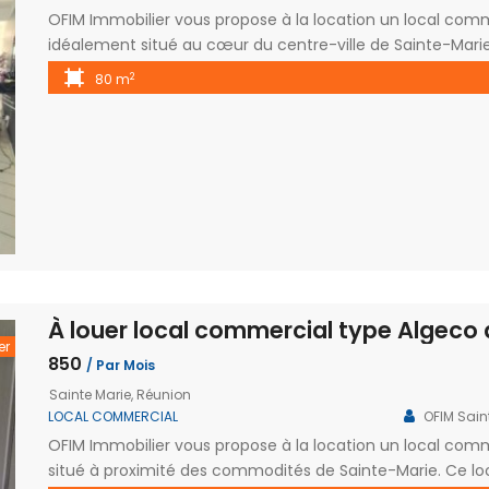
OFIM Immobilier vous propose à la location un local comm
idéalement situé au cœur du centre-ville de Sainte-Marie. 
rue principale et d’un fort flux de passage quotidien, 
2
80 m
pour développer ou implanter votre activité dans un sec
A LA RÉUNION
Sainte Suza
Saint Paul
118, avenue 
8 rue Marius et Ary Leblond 97460
97441 SAINT
SAINT PAUL Réunion
0262 41 00 8
0262 45 13 48
0262 41 08 8
er
0262 45 43 51
850
/ Par Mois
stsuzanne@o
stpaul@ofim.fr
Sainte Marie, Réunion
LOCAL COMMERCIAL
OFIM Sain
Saint Benoit
OFIM Immobilier vous propose à la location un local com
Saline les Bains
situé à proximité des commodités de Sainte-Marie. Ce lo
4 avenue Je
181 route de St-Pierre