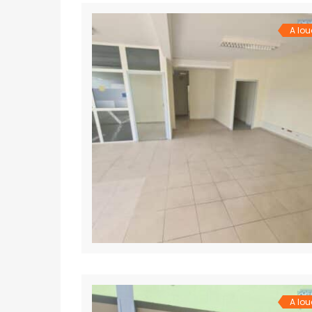
A lou
A lou