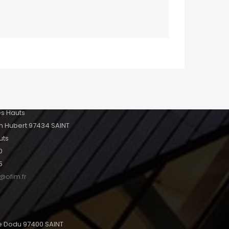
e d’Arc 97420 LE PORT
7
fr
les Hauts
h Hubert 97434 SAINT
uts
0
5
s@ofim.fr
tte Dodu 97400 SAINT