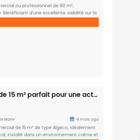
ercial ou professionnel de 80 m²,
Bénéficiant d’une excellente visibilité sur la
ce local représente un emplacement premium
teur dynamique et […]
A L’ÎLE MAURICE
nne
Grand Baie
Pierre Mendes France
Route Royale - Grand
E SUZANNE Réunion
Baie
0
À louer local commercial type Algeco de 15 m² parfait pour une activité administrative à Sainte Marie
+230 269 12 34
0
grandbaie@ofim.mu
fim.fr
te Marie
8 mois ago
Rivière Noire
mercial de 15 m² de type Algeco, idéalement
Route Royale - la
cal, installé dans un environnement calme et
an-Jaures 97470 SAINT
Mivoie.