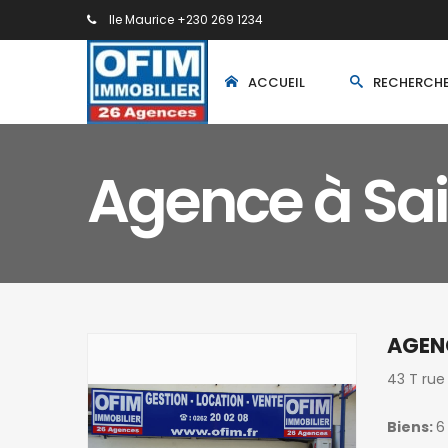
Ile Maurice +230 269 1234
ACCUEIL
RECHERCH
Agence à Sai
AGENC
43 T rue
Biens:
6