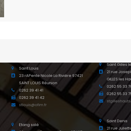
Le Port
La Ravine des Cabris
18 rue Jeann
49 rue du Père Maitre Ravine des
Réunion
Cabris 97410 SAINT PIERRE
0262 43 31 31
0262 24 12 42
0262 55 96 1
0262 39 28 56
leport@ofim.
ravinecabris@ofim.fr
Saint Gilles 
Saint Louis
21 rue Josep
23 rAPente Nicole La Rivière 97421
GILLES les Ha
SAINT LOUIS Réunion
0262 55 33 7
0262 39 41 41
0262 55 33 7
0262 39 41 42
stgilleshaut
stlouis@ofim.fr
Saint Denis
Etang salé
21 rue Julie