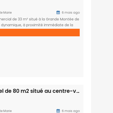
te Marie
6 mois ago
mercial de 33 m² situé à la Grande Montée de
dynamique, à proximité immédiate de la
en est agencé en deux parties climatisées
permet […]
À louer local commercial/ professionnel de 80 m2 situé au centre-ville de Sainte Marie
te Marie
6 mois ago