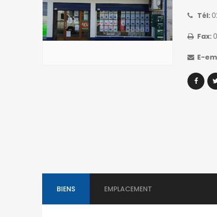
Tél:
0
Fax:
0
E-em
BIENS
EMPLACEMENT