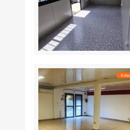
Ambohibao
39 Ebis 101 Antananarivo.
+261 20 22 443 00
tana2@ofim.mg
A lou