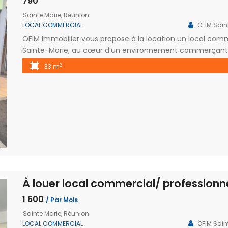
790
Sainte Marie, Réunion
LOCAL COMMERCIAL
OFIM Sain
OFIM Immobilier vous propose à la location un local com
Sainte-Marie, au cœur d’un environnement commerçant 
poste, de la pharmacie et de nombreux commerces. Le bi
2
33 m
et dispose de sanitaires. Sa configuration fonctionnelle 
1 600
/ Par Mois
Sainte Marie, Réunion
LOCAL COMMERCIAL
OFIM Sain