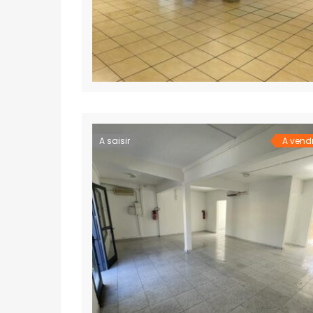
QUARTIERS D’ANTANANARIVO
A saisir
A vend
Alarobia
Alasora
Ambatobe
Ambatolampy
Ambohibao
Ambohibe
Ambohidratrimo
Ambohijanahary
Ambohitrarahaba
Ampandrana
Ampasamadinika
Andavamamba
Andohalo
Androhibe
Androndra
Ankadindravola