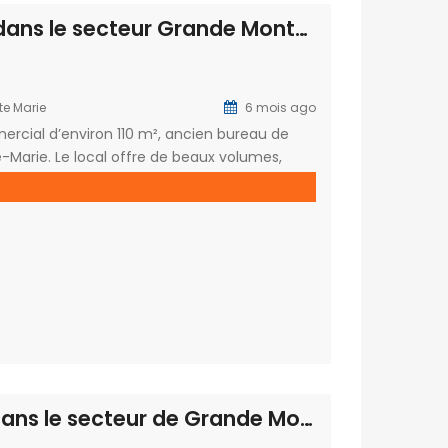
À louer un local commercial de 110m2 dans le secteur Grande Montée à Sainte Marie
te Marie
6 mois ago
ercial d’environ 110 m², ancien bureau de
-Marie. Le local offre de beaux volumes,
ale pour recevoir la clientèle. À l’arrière,
À louer un local commercial de 33m2 dans le secteur de Grande Montée à Sainte Marie