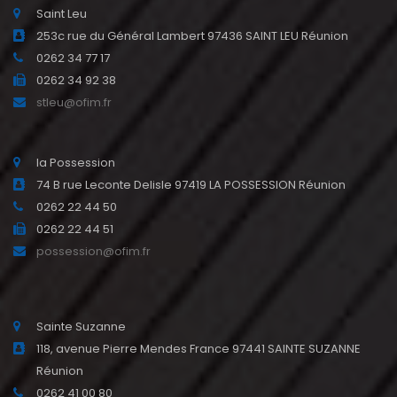
Saint Leu
253c rue du Général Lambert 97436 SAINT LEU Réunion
0262 34 77 17
0262 34 92 38
stleu@ofim.fr
la Possession
74 B rue Leconte Delisle 97419 LA POSSESSION Réunion
0262 22 44 50
0262 22 44 51
possession@ofim.fr
Sainte Suzanne
118, avenue Pierre Mendes France 97441 SAINTE SUZANNE
Réunion
0262 41 00 80