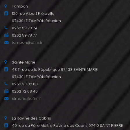
Tampon
120 rue Albert Fréjaville
97430 LE TAMPON Réunion
0262 59 70 74
0262 59 78 77
tampon@ofim.fr
Sainte Marie
43 T rue de la République 97438 SAINTE MARIE
97430 LE TAMPON Réunion
0262 20 02 08
0262 72 08 46
stmarie@ofim.fr
La Ravine des Cabris
49 rue du Père Maitre Ravine des Cabris 97410 SAINT PIERRE