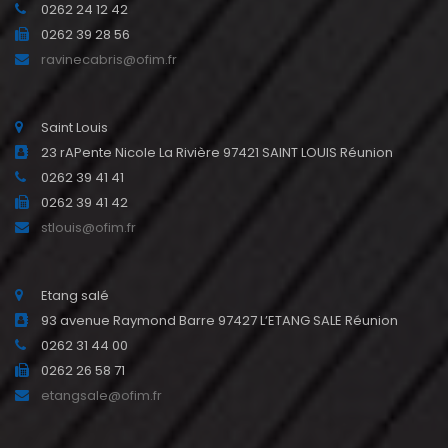
0262 24 12 42
0262 39 28 56
ravinecabris@ofim.fr
Saint Louis
23 rAPente Nicole La Rivière 97421 SAINT LOUIS Réunion
0262 39 41 41
0262 39 41 42
stlouis@ofim.fr
Etang salé
93 avenue Raymond Barre 97427 L’ETANG SALE Réunion
0262 31 44 00
0262 26 58 71
etangsale@ofim.fr