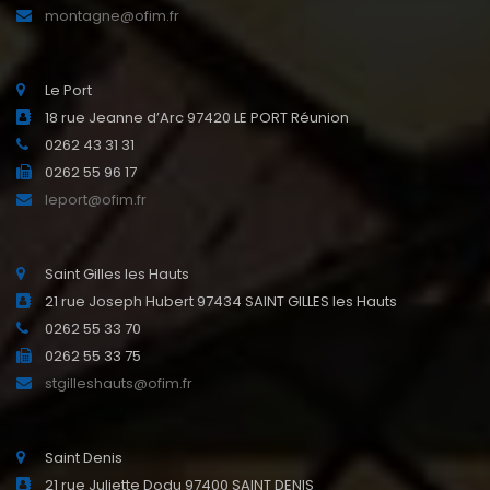
montagne@ofim.fr
Le Port
18 rue Jeanne d’Arc 97420 LE PORT Réunion
0262 43 31 31
0262 55 96 17
leport@ofim.fr
Saint Gilles les Hauts
21 rue Joseph Hubert 97434 SAINT GILLES les Hauts
0262 55 33 70
0262 55 33 75
stgilleshauts@ofim.fr
Saint Denis
21 rue Juliette Dodu 97400 SAINT DENIS