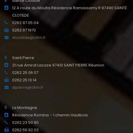
Sainte Clotilde
12 A route du Moufia Résidence Ramassamy R 97490 SAINTE
CLOTILDE
0262 97 05 04
0262 97 1970
stclotilde@ofim.fr
Saint Pierre
21 rue Amiral Lacaze 97410 SAINT PIERRE Réunion
0262 25 06 07
0262 25 13 14
stpierre@ofim.fr
La Montagne
Résidence Romina – 1 chemin Hautbois
0262 23 50 60
0262 56 92 03