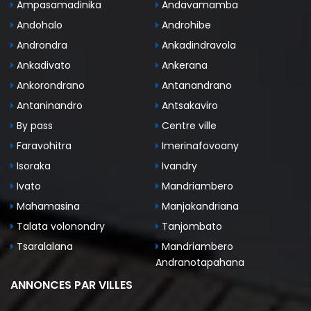
Ampasamadinika
Andavamamba
Andohalo
Androhibe
Androndra
Ankadindravola
Ankadivato
Ankerana
Ankorondrano
Antanandrano
Antaninandro
Antsakaviro
By pass
Centre ville
Faravohitra
Imerinafovoany
Isoraka
Ivandry
Ivato
Mandriambero
Mahamasina
Manjakandriana
Talata volonondry
Tanjombato
Tsaralalana
Mandriambero
Andranotapahana
ANNONCES PAR VILLES