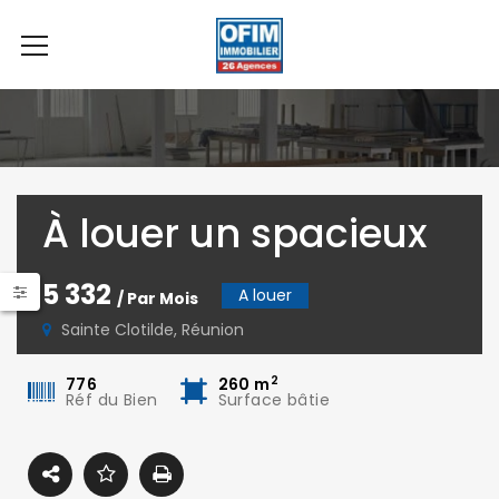
À louer un spacieux
local commercial de
5 332
A louer
/ Par Mois
260m2 à proximité
Sainte Clotilde, Réunion
du Boulevard Sud à
2
776
260
m
Réf du Bien
Surface bâtie
Sainte Clotilde