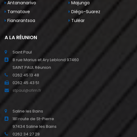
Antananarivo
Majunga
Tamatave
Diégo-Suarez
Fianarantsoa
Tuléar
A LA RÉUNION
Saint Paul
8 rue Marius et Ary Leblond 97460
SAINT PAUL Réunion
0262 45 13 48
0262 45 43 51
stpaul@ofim.fr
Saline les Bains
181 route de St-Pierre
97434 Saline les Bains
0262 34 27 28