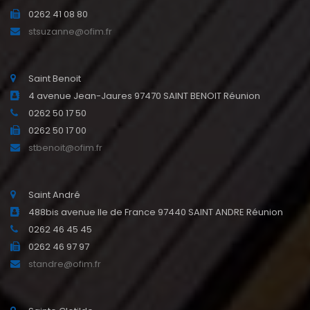
0262 41 08 80
stsuzanne@ofim.fr
Saint Benoit
4 avenue Jean-Jaures 97470 SAINT BENOIT Réunion
0262 50 17 50
0262 50 17 00
stbenoit@ofim.fr
Saint André
488bis avenue Ile de France 97440 SAINT ANDRE Réunion
0262 46 45 45
0262 46 97 97
standre@ofim.fr