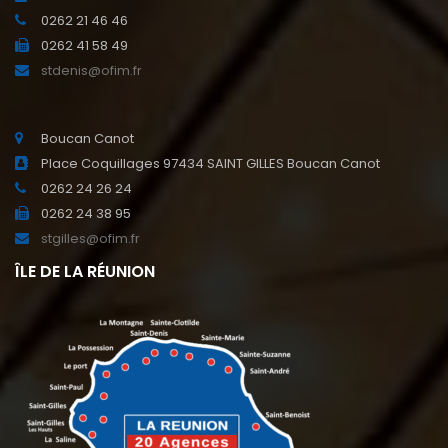
0262 21 46 46
0262 41 58 49
stdenis@ofim.fr
Boucan Canot
Place Coquillages 97434 SAINT GILLES Boucan Canot
0262 24 26 24
0262 24 38 95
stgilles@ofim.fr
ÎLE DE LA RÉUNION