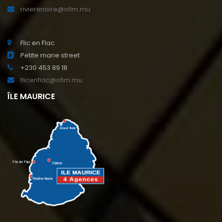
rivierenoire@ofim.mu
Flic en Flac
Petite marie street
+230 453 89 18
flicenflac@ofim.mu
ÎLE MAURICE