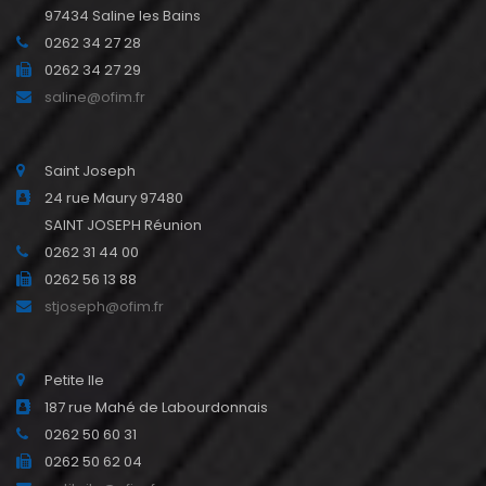
97434 Saline les Bains
0262 34 27 28
0262 34 27 29
saline@ofim.fr
Saint Joseph
24 rue Maury 97480
SAINT JOSEPH Réunion
0262 31 44 00
0262 56 13 88
stjoseph@ofim.fr
Petite Ile
187 rue Mahé de Labourdonnais
0262 50 60 31
0262 50 62 04