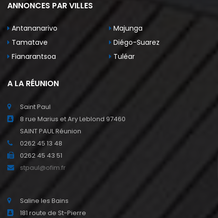
ANNONCES PAR VILLES
Antananarivo
Majunga
Tamatave
Diégo-Suarez
Fianarantsoa
Tuléar
A LA RÉUNION
Saint Paul
8 rue Marius et Ary Leblond 97460
SAINT PAUL Réunion
0262 45 13 48
0262 45 43 51
stpaul@ofim.fr
Saline les Bains
181 route de St-Pierre