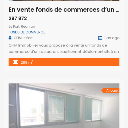
En vente fonds de commerces d’un restaurant traditionnel situé en plein centre-ville du Port
297 872
Le Port, Réunion
FONDS DE COMMERCE
OFIM le Port
1 an ago
OFIM Immobilier vous propose à la vente un fonds de
commerce d’un restaurant traditionnel idéalement situé en
plein cœur de la Ville-du-Port, sur une rue passante à forte
2
288 m
fréquentation, bénéficiant d’un emplacement stratégique.
Ce local d’une surface totale de 288 m² comprend une
salle de restaurant spacieuse et lumineuse, une terrasse
intérieure conviviale ainsi qu’une […]
A louer