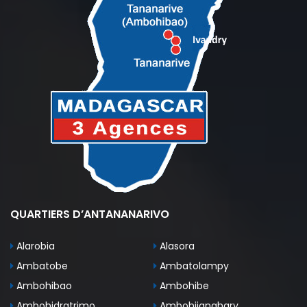
QUARTIERS D’ANTANANARIVO
Alarobia
Alasora
Ambatobe
Ambatolampy
Ambohibao
Ambohibe
Ambohidratrimo
Ambohijanahary