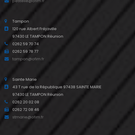
petiteile@ofim.fr
Tampon
120 rue Albert Fréjaville
97430 LE TAMPON Réunion
0262 59 70 74
0262 59 78 77
tampon@ofim.fr
Sainte Marie
43 T rue de la République 97438 SAINTE MARIE
97430 LE TAMPON Réunion
0262 20 02 08
0262 72 08 46
stmarie@ofim.fr