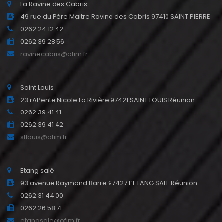
La Ravine des Cabris
49 rue du Père Maitre Ravine des Cabris 97410 SAINT PIERRE
0262 24 12 42
0262 39 28 56
ravinecabris@ofim.fr
Saint Louis
23 rAPente Nicole La Rivière 97421 SAINT LOUIS Réunion
0262 39 41 41
0262 39 41 42
stlouis@ofim.fr
Etang salé
93 avenue Raymond Barre 97427 L’ETANG SALE Réunion
0262 31 44 00
0262 26 58 71
etangsale@ofim.fr