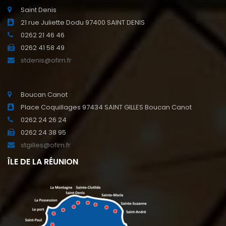
Saint Denis
21 rue Juliette Dodu 97400 SAINT DENIS
0262 21 46 46
0262 41 58 49
stdenis@ofim.fr
Boucan Canot
Place Coquillages 97434 SAINT GILLES Boucan Canot
0262 24 26 24
0262 24 38 95
stgilles@ofim.fr
ÎLE DE LA RÉUNION