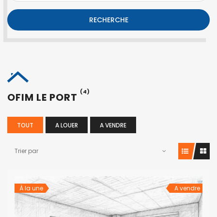
RECHERCHE
(4)
OFIM LE PORT
TOUT
A LOUER
A VENDRE
Trier par
À la une
A vendre