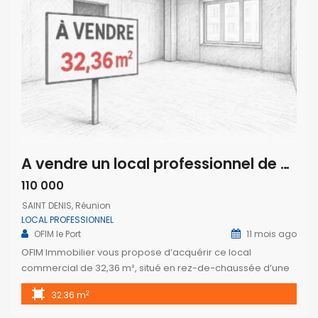
A vendre un local professionnel de 32.36m2 avec parking à Saint Denis
110 000
SAINT DENIS, Réunion
LOCAL PROFESSIONNEL
OFIM le Port
11 mois ago
OFIM Immobilier vous propose d’acquérir ce local
commercial de 32,36 m², situé en rez-de-chaussée d’une
résidence neuve, moderne et sécurisée, composée de 12
2
32.36 m
appartements à Saint-Denis. Ce local est livré brut, prêt à
être aménagé selon vos besoins et votre concept.