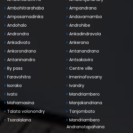
Ambohitrarahaba
Ampandrana
Ampasamadinika
Andavamamba
Andohalo
Androhibe
Androndra
Ankadindravola
Ankadivato
Ankerana
Ankorondrano
Antanandrano
Antaninandro
Antsakaviro
By pass
Centre ville
Faravohitra
Imerinafovoany
Isoraka
Ivandry
Ivato
Mandriambero
Mahamasina
Manjakandriana
Talata volonondry
Tanjombato
Tsaralalana
Mandriambero
Andranotapahana