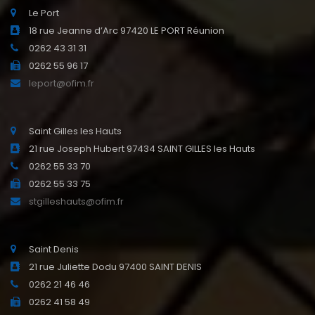
Le Port
18 rue Jeanne d’Arc 97420 LE PORT Réunion
0262 43 31 31
0262 55 96 17
leport@ofim.fr
Saint Gilles les Hauts
21 rue Joseph Hubert 97434 SAINT GILLES les Hauts
0262 55 33 70
0262 55 33 75
stgilleshauts@ofim.fr
Saint Denis
21 rue Juliette Dodu 97400 SAINT DENIS
0262 21 46 46
0262 41 58 49