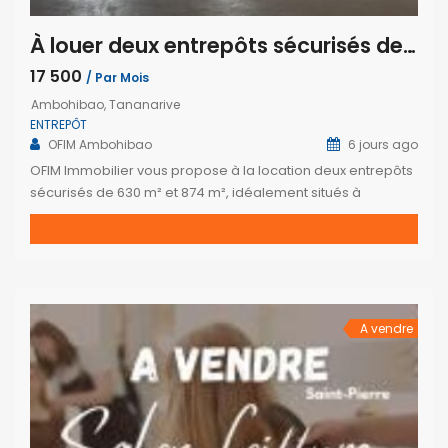
À louer deux entrepôts sécurisés de 630 m² et 874 m² à Ambohibao Tananarive
17 500
/ Par Mois
Ambohibao, Tananarive
ENTREPÔT
OFIM Ambohibao
6 jours ago
OFIM Immobilier vous propose à la location deux entrepôts
sécurisés de 630 m² et 874 m², idéalement situés à
Ambohibao. Répartis sur deux niveaux, ces espaces
conviennent parfaitement au stockage, à la logistique, au
commerce ou à toute activité professionnelle. Ils disposent
de toilettes, du courant triphasé, d’un parking et bénéficient
d’un emplacement facilement accessible […]
A vendre