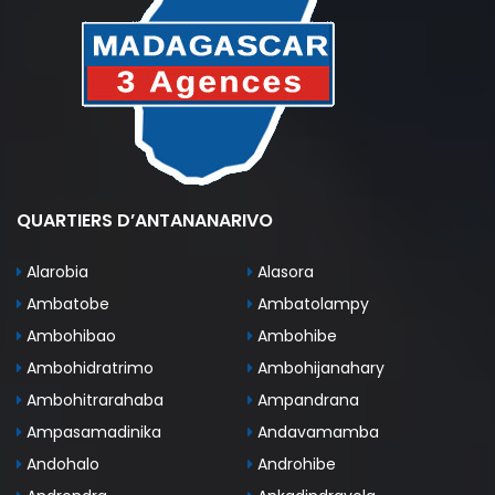
QUARTIERS D’ANTANANARIVO
Alarobia
Alasora
Ambatobe
Ambatolampy
Ambohibao
Ambohibe
Ambohidratrimo
Ambohijanahary
Ambohitrarahaba
Ampandrana
Ampasamadinika
Andavamamba
Andohalo
Androhibe