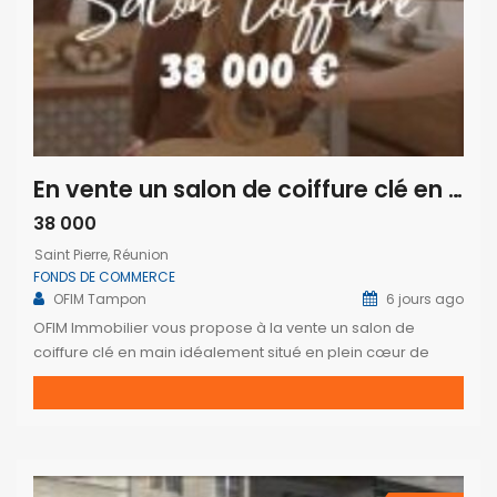
En vente un salon de coiffure clé en main idéalement situé au cœur de Saint-Pierre Réunion
38 000
Saint Pierre, Réunion
FONDS DE COMMERCE
OFIM Tampon
6 jours ago
OFIM Immobilier vous propose à la vente un salon de
coiffure clé en main idéalement situé en plein cœur de
Saint-Pierre. Bénéficiant d’un emplacement privilégié avec
une excellente visibilité, d’un environnement commerçant
dynamique et d’un flux régulier de clientèle, ce salon est
une opportunité idéale pour une professionnelle
souhaitant démarrer ou développer son activité