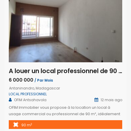
A louer un local professionnel de 90 m2 sur 3 niveaux en bord de route principale à Antaninandro- Antananarivo
6 000 000
/ Par Mois
Antaninandro, Madagascar
LOCAL PROFESSIONNEL
OFIM Antsahavola
12 mois ago
OFIM Immobilier vous propose à la location un local à
usage commercial ou professionnel de 90 m², idéalement
situé en bord de la route principale à Antaninandro –
2
90 m
Antananarivo. Réparti sur trois niveaux, ce local comprend