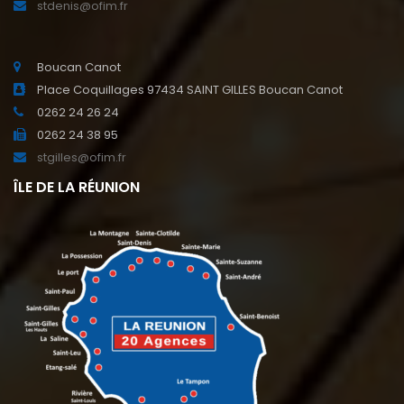
stdenis@ofim.fr
Boucan Canot
Place Coquillages 97434 SAINT GILLES Boucan Canot
0262 24 26 24
0262 24 38 95
stgilles@ofim.fr
ÎLE DE LA RÉUNION