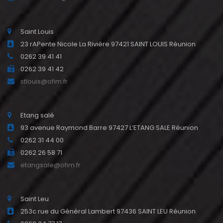
Saint Louis
23 rAPente Nicole La Rivière 97421 SAINT LOUIS Réunion
0262 39 41 41
0262 39 41 42
stlouis@ofim.fr
Etang salé
93 avenue Raymond Barre 97427 L’ETANG SALE Réunion
0262 31 44 00
0262 26 58 71
etangsale@ofim.fr
Saint Leu
253c rue du Général Lambert 97436 SAINT LEU Réunion