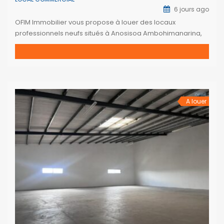
6 jours ago
OFIM Immobilier vous propose à louer des locaux
professionnels neufs situés à Anosisoa Ambohimanarina,
bénéficiant d’un emplacement stratégique en bord de
route avec une excellente visibilité et un accès facile.
Installés dans un immeuble neuf et sécurisé 24h/24 avec
caméras de surveillance, ces espaces à l’étage offrent
des superficies allant de 9,9 m² à 34 […]
A louer