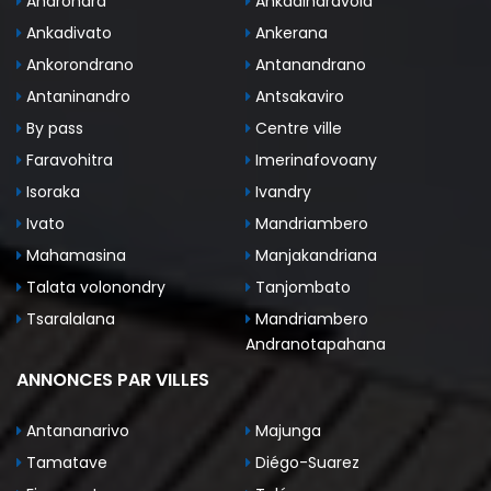
Androndra
Ankadindravola
Ankadivato
Ankerana
Ankorondrano
Antanandrano
Antaninandro
Antsakaviro
By pass
Centre ville
Faravohitra
Imerinafovoany
Isoraka
Ivandry
Ivato
Mandriambero
Mahamasina
Manjakandriana
Talata volonondry
Tanjombato
Tsaralalana
Mandriambero
Andranotapahana
ANNONCES PAR VILLES
Antananarivo
Majunga
Tamatave
Diégo-Suarez