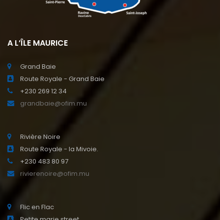
A L’ÎLE MAURICE
Grand Baie
Route Royale - Grand Baie
+230 269 12 34
grandbaie@ofim.mu
Rivière Noire
Route Royale - la Mivoie.
+230 483 80 97
rivierenoire@ofim.mu
Flic en Flac
Petite marie street