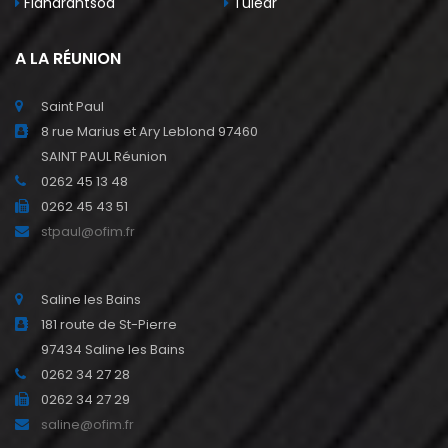
Fianarantsoa
Tuléar
A LA RÉUNION
Saint Paul
8 rue Marius et Ary Leblond 97460
SAINT PAUL Réunion
0262 45 13 48
0262 45 43 51
stpaul@ofim.fr
Saline les Bains
181 route de St-Pierre
97434 Saline les Bains
0262 34 27 28
0262 34 27 29
saline@ofim.fr