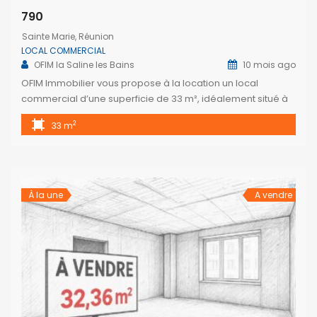
790
Sainte Marie, Réunion
LOCAL COMMERCIAL
OFIM la Saline les Bains
10 mois ago
OFIM Immobilier vous propose à la location un local
commercial d’une superficie de 33 m², idéalement situé à
La Grande Montée, Sainte-Marie, à proximité immédiate du
2
33 m
bureau de poste, d’une pharmacie et de nombreux
commerces. Ce local se compose de deux espaces
climatisés ainsi que de sanitaires. Il offre de multiples
possibilités d’exploitation : auto-école, […]
À la une
A vendre