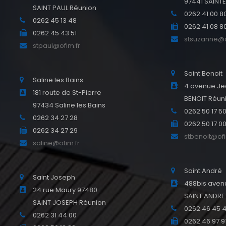
97441 SAINT
SAINT PAUL Réunion
0262 41 00 8
0262 45 13 48
0262 41 08 8
0262 45 43 51
stsuzanne@o
stpaul@ofim.fr
Saint Benoit
Saline les Bains
4 avenue Je
181 route de St-Pierre
BENOIT Réun
97434 Saline les Bains
0262 50 17 5
0262 34 27 28
0262 50 17 0
0262 34 27 29
stbenoit@ofi
saline@ofim.fr
Saint André
Saint Joseph
488bis avenu
24 rue Maury 97480
SAINT ANDRE
SAINT JOSEPH Réunion
0262 46 45 
0262 31 44 00
0262 46 97 9