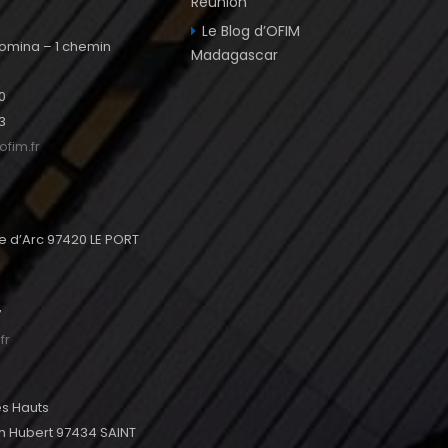
Réunion
e
Le Blog d’OFIM
omina – 1 chemin
Madagascar
0
3
fim.fr
e d’Arc 97420 LE PORT
7
fr
les Hauts
h Hubert 97434 SAINT