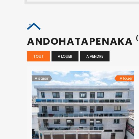
ANDOHATAPENAKA
(
TOUT
A LOUER
A VENDRE
A saisir
A louer