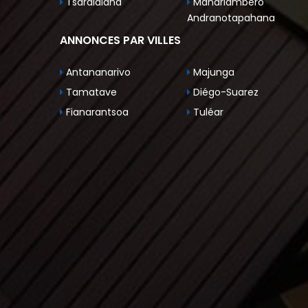
Tsaralalana
Mandriambero
Andranotapahana
ANNONCES PAR VILLES
Antananarivo
Majunga
Tamatave
Diégo-Suarez
Fianarantsoa
Tuléar