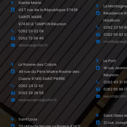
Sainte Marie
La Montagn
43 T rue de la République 97438
Résidence R
SAINTE MARIE
Hautbois
97430 LE TAMPON Réunion
0262 23 50 6
0262 20 02 08
0262 56 92 0
0262 72 08 46
montagne@o
stmarie@ofim.fr
Le Port
La Ravine des Cabris
18 rue Jeann
49 rue du Père Maitre Ravine des
Réunion
Cabris 97410 SAINT PIERRE
0262 43 31 31
0262 24 12 42
0262 55 96 1
0262 39 28 56
leport@ofim.
ravinecabris@ofim.fr
Saint Gilles 
Saint Louis
21 rue Josep
23 rAPente Nicole La Rivière 97421