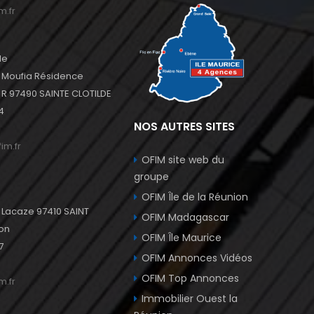
m.fr
de
u Moufia Résidence
 97490 SAINTE CLOTILDE
4
NOS AUTRES SITES
im.fr
OFIM site web du
groupe
OFIM Île de la Réunion
l Lacaze 97410 SAINT
OFIM Madagascar
ion
OFIM Île Maurice
7
OFIM Annonces Vidéos
OFIM Top Annonces
m.fr
Immobilier Ouest la