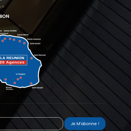
.fr
NION