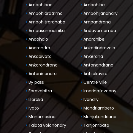
Ambohibao
Ambohibe
Ambohidratrimo
Ambohijanahary
Ambohitrarahaba
Ampandrana
Ampasamadinika
Andavamamba
Andohalo
Androhibe
Androndra
Ankadindravola
Ankadivato
Ankerana
Ankorondrano
Antanandrano
Antaninandro
Antsakaviro
By pass
Centre ville
Faravohitra
Imerinafovoany
Isoraka
Ivandry
Ivato
Mandriambero
Mahamasina
Manjakandriana
Talata volonondry
Tanjombato