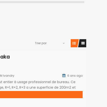
Trier par
naka
IM Ivandry
6 ans ago
t entier à usage professionnel de bureau. Ce
, R+1, R+2, R+3 a une superficie de 200m2 et
ède un parking pour quelques voitures Le loyer