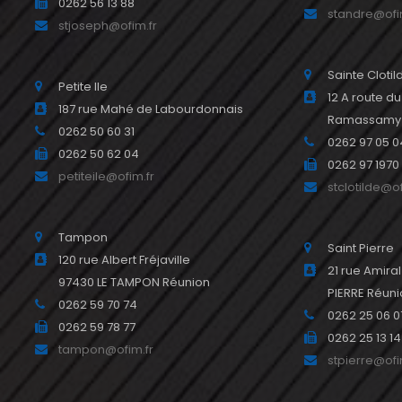
0262 56 13 88
standre@ofi
stjoseph@ofim.fr
Sainte Clotil
Petite Ile
12 A route d
187 rue Mahé de Labourdonnais
Ramassamy R
0262 50 60 31
0262 97 05 0
0262 50 62 04
0262 97 1970
petiteile@ofim.fr
stclotilde@of
Tampon
Saint Pierre
120 rue Albert Fréjaville
21 rue Amira
97430 LE TAMPON Réunion
PIERRE Réun
0262 59 70 74
0262 25 06 0
0262 59 78 77
0262 25 13 14
tampon@ofim.fr
stpierre@ofi