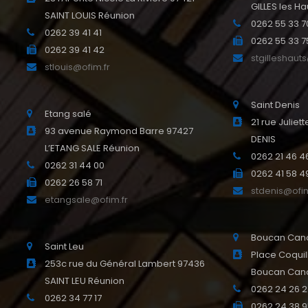
GILLES les Ha
SAINT LOUIS Réunion
0262 55 33 7
0262 39 41 41
0262 55 33 7
0262 39 41 42
stgilleshaut
stlouis@ofim.fr
Saint Denis
Etang salé
21 rue Julie
93 avenue Raymond Barre 97427
DENIS
L’ETANG SALE Réunion
0262 21 46 4
0262 31 44 00
0262 41 58 4
0262 26 58 71
stdenis@ofim
etangsale@ofim.fr
Boucan Can
Saint Leu
Place Coquil
253c rue du Général Lambert 97436
Boucan Can
SAINT LEU Réunion
0262 24 26 
0262 34 77 17
0262 24 38 