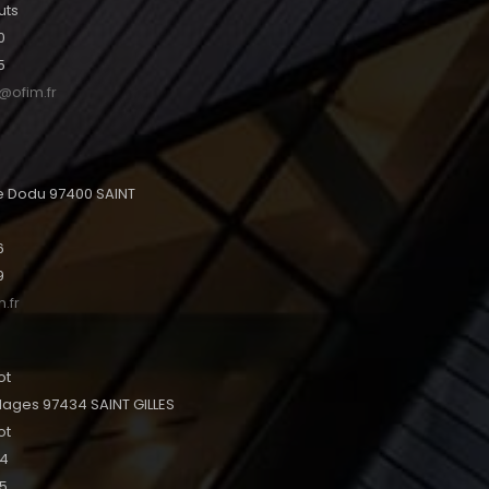
uts
0
5
s@ofim.fr
tte Dodu 97400 SAINT
6
9
.fr
ot
lages 97434 SAINT GILLES
ot
24
95