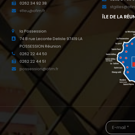
0262 34 92 38
stgilles@ofim
stleu@ofim.fr
ÎLE DE LA RÉU
la Possession
74 B rue Leconte Delisle 97419 LA
POSSESSION Réunion
0262 22 44 50
0262 22 44 51
possession@ofim.fr