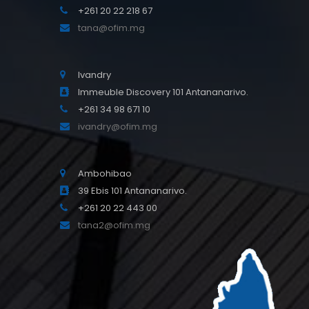
+261 20 22 218 67
tana@ofim.mg
Ivandry
Immeuble Discovery 101 Antananarivo.
+261 34 98 671 10
ivandry@ofim.mg
Ambohibao
39 Ebis 101 Antananarivo.
+261 20 22 443 00
tana2@ofim.mg