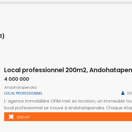
1)
Local professionnel 200m2, Andohatape
4 000 000
Andohatapenaka
LOCAL PROFESSIONNEL
OF
L’ agence immobilière OFIM met en location, un immeuble tou
local professionnel se trouve à Andohatapenaka. Chaque étage
contient trois pièces et une toilette chacun. l’immeuble poss
2
200 m
mentionné est le loyer pour […]