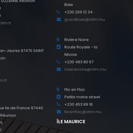
E SUZANNE Réunion
Baie
0
+230 269 12 34
0
grandbaie@ofim.mu
fim.fr
Rivière Noire
Route Royale - la
an-Jaures 97470 SAINT
Mivoie.
ion
+230 483 80 97
0
rivierenoire@ofim.mu
0
m.fr
Flic en Flac
Petite marie street
+230 453 89 18
e Ile de France 97440
flicenflac@ofim.mu
 Réunion
ÎLE MAURICE
45
7