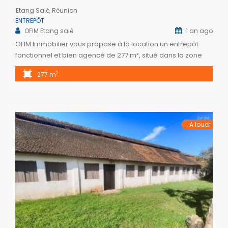
Etang Salé, Réunion
ENTREPÔT
OFIM Etang salé
1 an ago
OFIM Immobilier vous propose à la location un entrepôt
fonctionnel et bien agencé de 277 m², situé dans la zone
artisanale “Les Sables d’Or”, Etang Salé. Ce bien comprend
2
277 m
un vaste atelier de plus de 130 m², équipé de trois rideaux
d’accès permettant l’entrée de véhicules. Il dispose
également de deux bureaux, d’un coin cuisine, […]
A louer