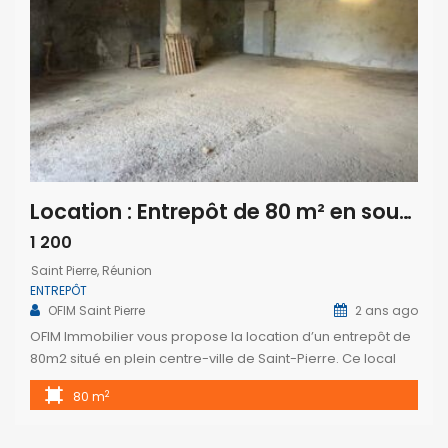
Location : Entrepôt de 80 m² en sous-sol, à proximité des commerces à Saint-Pierre
1 200
Saint Pierre, Réunion
ENTREPÔT
OFIM Saint Pierre
2 ans ago
OFIM Immobilier vous propose la location d’un entrepôt de
80m2 situé en plein centre-ville de Saint-Pierre. Ce local
sécurisé, doté d’une fermeture par rideaux métalliques
2
80 m
manuels, offre une surface idéale pour le stockage de
divers matériaux, à l’exception des hydrocarbures et autres
produits inflammables. Il bénéficie d’un emplacement