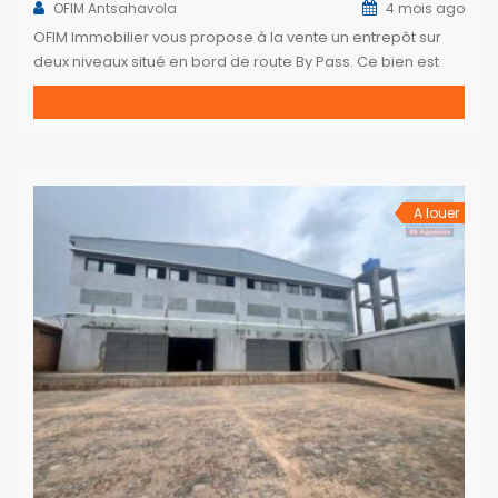
OFIM Antsahavola
4 mois ago
OFIM Immobilier vous propose à la vente un entrepôt sur
deux niveaux situé en bord de route By Pass. Ce bien est
idéal pour un atelier ou un dépôt. Édifié sur un terrain de
500 m², il se compose d’un bâtiment en R+1 avec 240 m² au
rez-de-chaussée et une mezzanine de 150 m² à […]
A louer