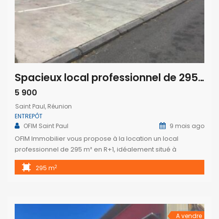
Spacieux local professionnel de 295 m² à louer à Cambaie Saint-Paul – Idéal bureaux ou entrepôt
5 900
Saint Paul, Réunion
ENTREPÔT
OFIM Saint Paul
9 mois ago
OFIM Immobilier vous propose à la location un local
professionnel de 295 m² en R+1, idéalement situé à
Cambaie – Saint-Paul, bénéficiant d’un accès rapide à la 4
2
295 m
voies. Ce bien se compose de plusieurs pièces
climatisées, dispose d’un accès PMR ainsi que de
nombreuses places de parking, offrant ainsi de multiples
possibilités d’aménagement pour […]
A vendre