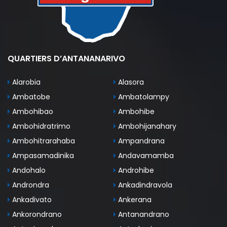
QUARTIERS D’ANTANANARIVO
Alarobia
Alasora
Ambatobe
Ambatolampy
Ambohibao
Ambohibe
Ambohidratrimo
Ambohijanahary
Ambohitrarahaba
Ampandrana
Ampasamadinika
Andavamamba
Andohalo
Androhibe
Androndra
Ankadindravola
Ankadivato
Ankerana
Ankorondrano
Antanandrano