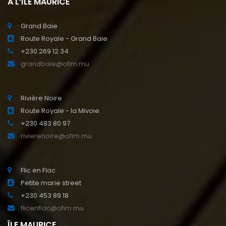
A L’ÎLE MAURICE
Grand Baie
Route Royale - Grand Baie
+230 269 12 34
grandbaie@ofim.mu
Rivière Noire
Route Royale - la Mivoie.
+230 483 80 97
rivierenoire@ofim.mu
Flic en Flac
Petite marie street
+230 453 89 18
flicenflac@ofim.mu
ÎLE MAURICE