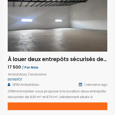
À louer deux entrepôts sécurisés de 630 m² et 874 m² à Ambohibao Tananarive
17 500
/ Par Mois
Ambohibao, Tananarive
ENTREPÔT
OFIM Ambohibao
1 semaine ago
OFIM Immobilier vous propose à la location deux entrepôts
sécurisés de 630 m² et 874 m², idéalement situés à
Ambohibao. Répartis sur deux niveaux, ces espaces
conviennent parfaitement au stockage, à la logistique, au
commerce ou à toute activité professionnelle. Ils disposent