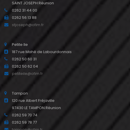
SAINT JOSEPH Réunion
0262 31 44 00
0262 56 13 88
stjoseph@ofim.fr
Petite Ile
187 rue Mahé de Labourdonnais
0262 50 60 31
0262 50 62 04
petiteile@ofim.fr
Tampon
120 rue Albert Fréjaville
97430 LE TAMPON Réunion
0262 59 70 74
0262 59 78 77
tampon@ofim.fr