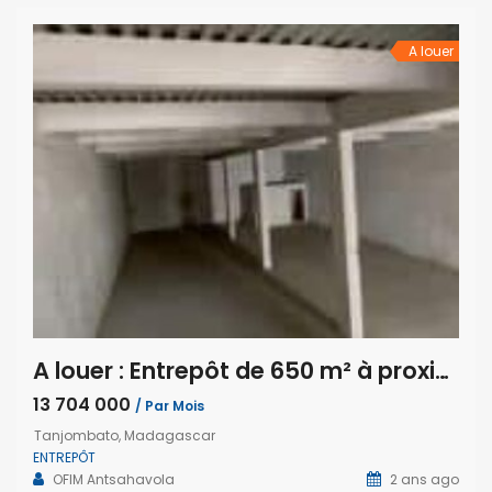
pratique, à proximité immédiate des commerces, facilitant
[…]
A louer
A louer : Entrepôt de 650 m² à proximité des commerces à Tanjombato, Antananarivo
13 704 000
/ Par Mois
Tanjombato, Madagascar
ENTREPÔT
OFIM Antsahavola
2 ans ago