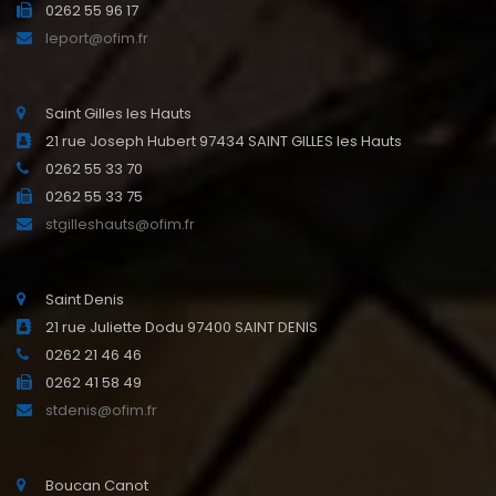
0262 55 96 17
leport@ofim.fr
Saint Gilles les Hauts
21 rue Joseph Hubert 97434 SAINT GILLES les Hauts
0262 55 33 70
0262 55 33 75
stgilleshauts@ofim.fr
Saint Denis
21 rue Juliette Dodu 97400 SAINT DENIS
0262 21 46 46
0262 41 58 49
stdenis@ofim.fr
Boucan Canot