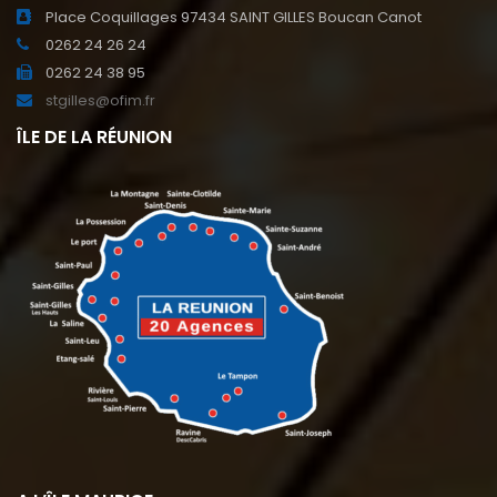
Place Coquillages 97434 SAINT GILLES Boucan Canot
0262 24 26 24
0262 24 38 95
stgilles@ofim.fr
ÎLE DE LA RÉUNION