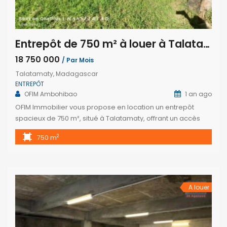
Entrepôt de 750 m² à louer à Talatamaty, à proximité des zones d’activité et commerces.
18 750 000
/ Par Mois
Talatamaty, Madagascar
ENTREPÔT
OFIM Ambohibao
1 an ago
OFIM Immobilier vous propose en location un entrepôt
spacieux de 750 m², situé à Talatamaty, offrant un accès
facile pour les poids lourds. Ce bien est idéal pour des
2
750 m
activités de stockage ou pour aménager des bureaux,
selon vos besoins. Il bénéficie d’une localisation
stratégique, à proximité immédiate du centre commercial
SUPER U et JUMBO, […]
A louer