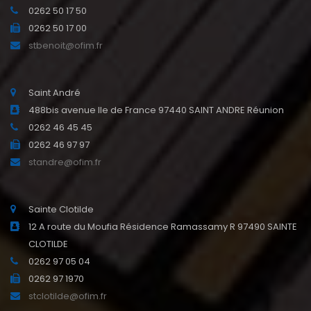
0262 50 17 50
0262 50 17 00
stbenoit@ofim.fr
Saint André
488bis avenue Ile de France 97440 SAINT ANDRE Réunion
0262 46 45 45
0262 46 97 97
standre@ofim.fr
Sainte Clotilde
12 A route du Moufia Résidence Ramassamy R 97490 SAINTE
CLOTILDE
0262 97 05 04
0262 97 1970
stclotilde@ofim.fr