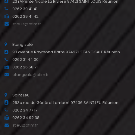
23 rAPente Nicole La Rivière 97421 SAINT LOUIS Réunion
0262 39 41 41
0262 39 41 42
stlouis@ofim.fr
Etang salé
93 avenue Raymond Barre 97427 L’ETANG SALE Réunion
0262 31 44 00
0262 26 58 71
etangsale@ofim.fr
Saint Leu
253c rue du Général Lambert 97436 SAINT LEU Réunion
0262 34 77 17
0262 34 92 38
stleu@ofim.fr