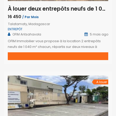
À louer deux entrepôts neufs de 1 040 m² chacun à Talatamaty Tananarive
16 450
/ Par Mois
Talatamaty, Madagascar
ENTREPÔT
OFIM Antsahavola
5 mois ago
OFIM Immobilier vous propose à la location 2 entrepôts
neufs de 1 040 m² chacun, répartis sur deux niveaux à
Talatamaty. Chaque niveau offre une surface de 520 m²,
avec un accès facile pour camions, un espace de parking
ainsi que des toilettes. Loyer : 3,5 $ HT/m². Pour plus
d’informations or visites veuillez contactez […]
A louer