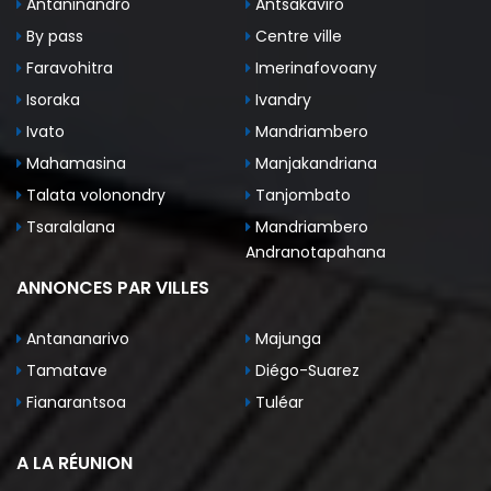
Antaninandro
Antsakaviro
By pass
Centre ville
Faravohitra
Imerinafovoany
Isoraka
Ivandry
Ivato
Mandriambero
Mahamasina
Manjakandriana
Talata volonondry
Tanjombato
Tsaralalana
Mandriambero
Andranotapahana
ANNONCES PAR VILLES
Antananarivo
Majunga
Tamatave
Diégo-Suarez
Fianarantsoa
Tuléar
A LA RÉUNION