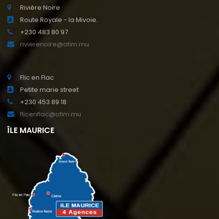
Rivière Noire
Route Royale - la Mivoie.
+230 483 80 97
rivierenoire@ofim.mu
Flic en Flac
Petite marie street
+230 453 89 18
flicenflac@ofim.mu
ÎLE MAURICE