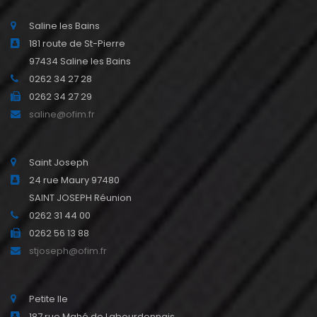
Saline les Bains
181 route de St-Pierre
97434 Saline les Bains
0262 34 27 28
0262 34 27 29
saline@ofim.fr
Saint Joseph
24 rue Maury 97480
SAINT JOSEPH Réunion
0262 31 44 00
0262 56 13 88
stjoseph@ofim.fr
Petite Ile
187 rue Mahé de Labourdonnais