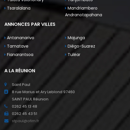
Tsaralalana
Mandriambero
Andranotapahana
ANNONCES PAR VILLES
Antananarivo
Majunga
Tamatave
Diégo-Suarez
Fianarantsoa
Tuléar
A LA RÉUNION
Saint Paul
8 rue Marius et Ary Leblond 97460
SAINT PAUL Réunion
0262 45 13 48
0262 45 43 51
stpaul@ofim.fr