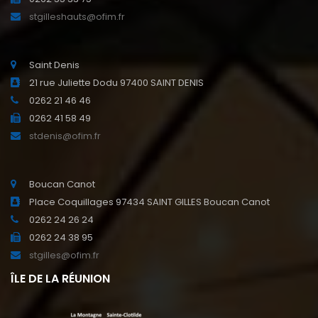
stgilleshauts@ofim.fr
Saint Denis
21 rue Juliette Dodu 97400 SAINT DENIS
0262 21 46 46
0262 41 58 49
stdenis@ofim.fr
Boucan Canot
Place Coquillages 97434 SAINT GILLES Boucan Canot
0262 24 26 24
0262 24 38 95
stgilles@ofim.fr
ÎLE DE LA RÉUNION