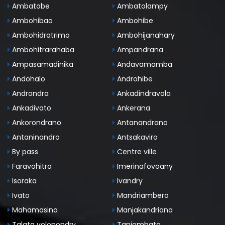
Ambatobe
Ambatolampy
Ambohibao
Ambohibe
Ambohidratrimo
Ambohijanahary
Ambohitrarahaba
Ampandrana
Ampasamadinika
Andavamamba
Andohalo
Androhibe
Androndra
Ankadindravola
Ankadivato
Ankerana
Ankorondrano
Antanandrano
Antaninandro
Antsakaviro
By pass
Centre ville
Faravohitra
Imerinafovoany
Isoraka
Ivandry
Ivato
Mandriambero
Mahamasina
Manjakandriana
Talata volonondry
Tanjombato