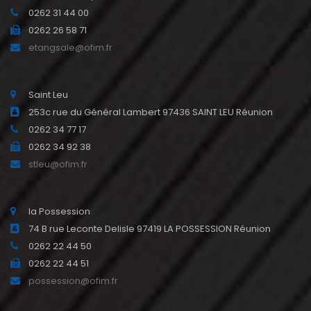
0262 31 44 00
0262 26 58 71
etangsale@ofim.fr
Saint Leu
253c rue du Général Lambert 97436 SAINT LEU Réunion
0262 34 77 17
0262 34 92 38
stleu@ofim.fr
la Possession
74 B rue Leconte Delisle 97419 LA POSSESSION Réunion
0262 22 44 50
0262 22 44 51
possession@ofim.fr