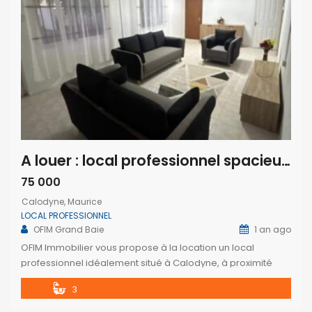
A louer : local professionnel spacieux idéal pour bureaux à Calodyne
75 000
Calodyne, Maurice
LOCAL PROFESSIONNEL
OFIM Grand Baie
1 an ago
OFIM Immobilier vous propose à la location un local
professionnel idéalement situé à Calodyne, à proximité
immédiate de tous les commerces essentiels. Idéal pour
3
une entreprise à la recherche de bureaux spacieux, cette
propriété saura vous séduire par son agencement