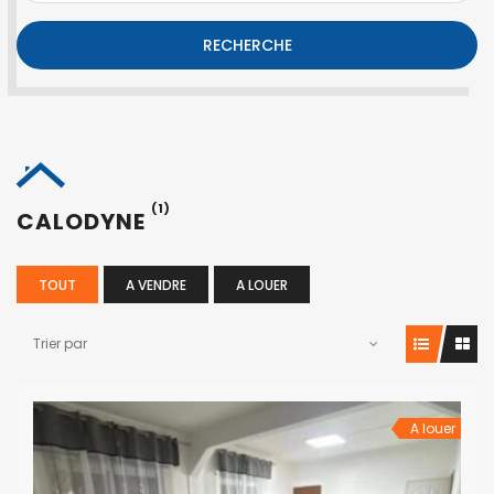
RECHERCHE
(1)
CALODYNE
TOUT
A VENDRE
A LOUER
Trier par
A louer