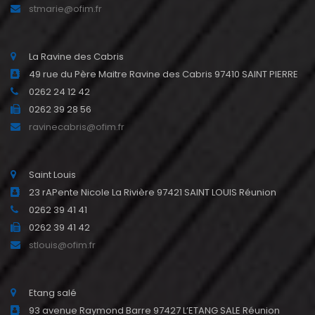
stmarie@ofim.fr
La Ravine des Cabris
49 rue du Père Maitre Ravine des Cabris 97410 SAINT PIERRE
0262 24 12 42
0262 39 28 56
ravinecabris@ofim.fr
Saint Louis
23 rAPente Nicole La Rivière 97421 SAINT LOUIS Réunion
0262 39 41 41
0262 39 41 42
stlouis@ofim.fr
Etang salé
93 avenue Raymond Barre 97427 L’ETANG SALE Réunion