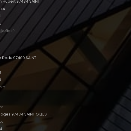
h Hubert 97434 SAINT
uts
0
5
s@ofim.fr
tte Dodu 97400 SAINT
6
9
.fr
ot
lages 97434 SAINT GILLES
ot
24