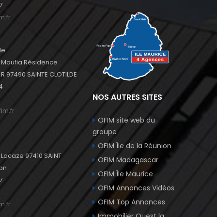
7
m.fr
de
u Moufia Résidence
 97490 SAINTE CLOTILDE
4
NOS AUTRES SITES
im.fr
OFIM site web du
groupe
OFIM Île de la Réunion
l Lacaze 97410 SAINT
OFIM Madagascar
ion
OFIM Île Maurice
7
OFIM Annonces Vidéos
OFIM Top Annonces
m.fr
Immobilier Ouest la