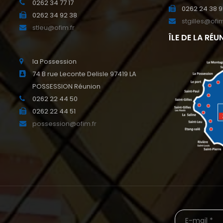
0262 34 77 17
0262 24 38 
0262 34 92 38
stgilles@ofim
stleu@ofim.fr
ÎLE DE LA RÉU
la Possession
74 B rue Leconte Delisle 97419 LA
POSSESSION Réunion
0262 22 44 50
0262 22 44 51
possession@ofim.fr