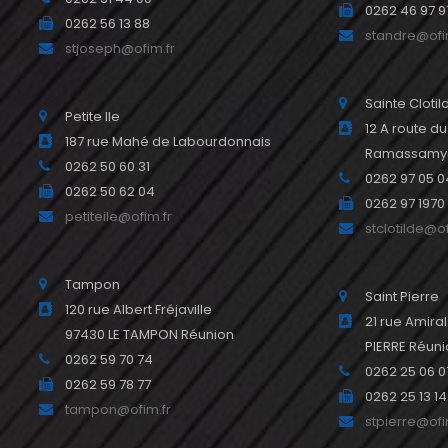
0262 46 97 9
0262 56 13 88
standre@ofi
stjoseph@ofim.fr
Sainte Clotil
Petite Ile
12 A route d
187 rue Mahé de Labourdonnais
Ramassamy R
0262 50 60 31
0262 97 05 0
0262 50 62 04
0262 97 1970
petiteile@ofim.fr
stclotilde@of
Tampon
Saint Pierre
120 rue Albert Fréjaville
21 rue Amira
97430 LE TAMPON Réunion
PIERRE Réun
0262 59 70 74
0262 25 06 0
0262 59 78 77
0262 25 13 14
tampon@ofim.fr
stpierre@ofi