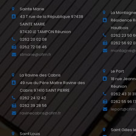
Sainte Marie
La Montagn
43 T rue de la République 97438
Résidence R
SAINTE MARIE
Hautbois
97430 LE TAMPON Réunion
0262 23 50 6
0262 20 02 08
0262 56 92 0
0262 72 08 46
montagne@o
stmarie@ofim.fr
Le Port
La Ravine des Cabris
18 rue Jeann
49 rue du Père Maitre Ravine des
Réunion
Cabris 97410 SAINT PIERRE
0262 43 31 31
0262 24 12 42
0262 55 96 1
0262 39 28 56
leport@ofim.
ravinecabris@ofim.fr
Saint Gilles 
Saint Louis