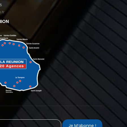
95
.fr
NION