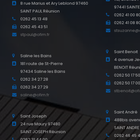
8 rue Marius et Ary Leblond 97460
97441 SAINT
SAINT PAUL Réunion
0262 41 00 8
0262 45 13 48
0262 41 08 8
0262 45 43 51
stsuzanne@o
stpaul@ofim.fr
Saint Benoit
Saline les Bains
4 avenue Je
181 route de St-Pierre
BENOIT Réun
97434 Saline les Bains
0262 50 17 5
0262 34 27 28
0262 50 17 0
0262 34 27 29
stbenoit@ofi
saline@ofim.fr
Saint André
Saint Joseph
488bis avenu
24 rue Maury 97480
SAINT ANDRE
SAINT JOSEPH Réunion
0262 46 45 
0262 31 44 00