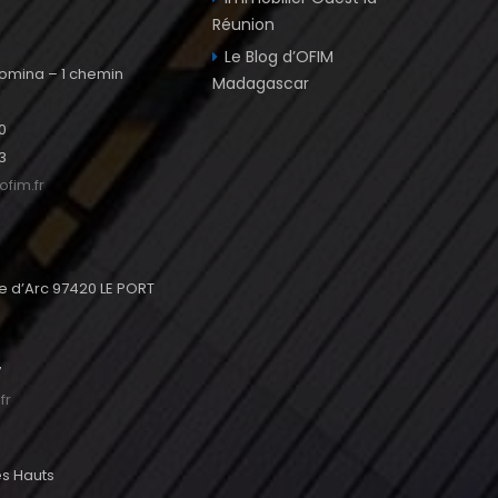
Réunion
e
Le Blog d’OFIM
omina – 1 chemin
Madagascar
0
3
fim.fr
e d’Arc 97420 LE PORT
7
fr
les Hauts