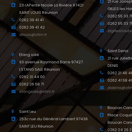
21 rue Josep
23 rAPente Nicole La Rivière 97421
GILLES les Ha
SAINT LOUIS Réunion
0262 55 33 7
0262 39 41 41
0262 55 33 7
0262 39 41 42
stgilleshaut
stlouis@ofim.fr
Saint Denis
Etang salé
21 rue Julie
93 avenue Raymond Barre 97427
DENIS
L’ETANG SALE Réunion
0262 21 46 4
0262 31 44 00
0262 41 58 4
0262 26 58 71
stdenis@ofim
etangsale@ofim.fr
Boucan Can
Saint Leu
Place Coquil
253c rue du Général Lambert 97436
Boucan Can
SAINT LEU Réunion
0262 24 26 