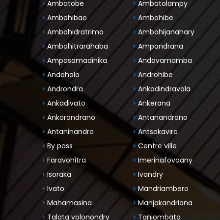
Ambatobe
Ambatolampy
Ambohibao
Ambohibe
Ambohidratrimo
Ambohijanahary
Ambohitrarahaba
Ampandrana
Ampasamadinika
Andavamamba
Andohalo
Androhibe
Androndra
Ankadindravola
Ankadivato
Ankerana
Ankorondrano
Antanandrano
Antaninandro
Antsakaviro
By pass
Centre ville
Faravohitra
Imerinafovoany
Isoraka
Ivandry
Ivato
Mandriambero
Mahamasina
Manjakandriana
Talata volonondry
Tanjombato