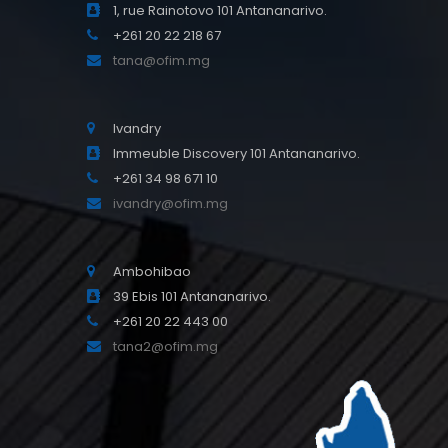
1, rue Rainotovo 101 Antananarivo.
+261 20 22 218 67
tana@ofim.mg
Ivandry
Immeuble Discovery 101 Antananarivo.
+261 34 98 671 10
ivandry@ofim.mg
Ambohibao
39 Ebis 101 Antananarivo.
+261 20 22 443 00
tana2@ofim.mg