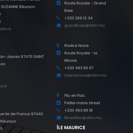
Route Royale - Grand
E SUZANNE Réunion
Baie
0
+230 269 12 34
0
grandbaie@ofim.mu
fim.fr
Rivière Noire
Route Royale - la
an-Jaures 97470 SAINT
Mivoie.
ion
+230 483 80 97
0
rivierenoire@ofim.mu
0
m.fr
Flic en Flac
Petite marie street
+230 453 89 18
e Ile de France 97440
flicenflac@ofim.mu
 Réunion
ÎLE MAURICE
45