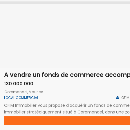
130 000 000
Coromandel, Maurice
LOCAL COMMERCIAL
OFIM
OFIM Immobilier vous propose d’acquérir un fonds de comm
immobilier stratégiquement situé à Coromandel, dans une z
sur un terrain de 4 123,21 m² réparti en deux parcelles, compre
pour un poste de sécurité ou du […]