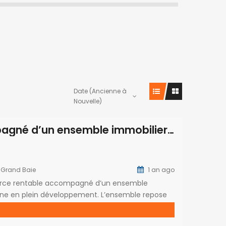
Date (Ancienne à
Nouvelle)
A vendre un fonds de commerce accompagné d’un ensemble immobilier de qualité situé à Coromandel.
 Grand Baie
1 an ago
erce rentable accompagné d’un ensemble
one en plein développement. L’ensemble repose
nant trois bâtiments : un petit local de 9 m² idéal