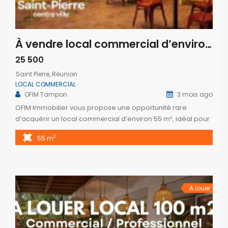
À vendre local commercial d’environ 55 m2 situé dans un secteur dynamique et recherché de Saint Pierre Réunion
25 500
Saint Pierre, Réunion
LOCAL COMMERCIAL
OFIM Tampon
3 mois ago
OFIM Immobilier vous propose une opportunité rare
d’acquérir un local commercial d’environ 55 m², idéal pour
développer un concept food moderne et rentable, à Saint
2
55 m
Pierre. Situé dans un secteur dynamique à proximité
immédiate de la plage, du marché couvert et des
commerces, ce local bénéficie d’un excellent flux piéton et
d’une clientèle locale comme […]
A louer