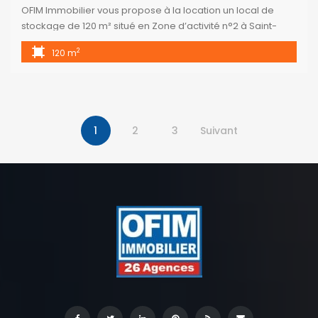
OFIM Immobilier vous propose à la location un local de
stockage de 120 m² situé en Zone d’activité n°2 à Saint-
Pierre. Ce local commercial est idéal pour le stockage de
2
120 m
voitures d’occasion, pour une activité de garage ou toute
autre utilisation professionnelle nécessitant de l’espace. Il
dispose d’un espace couvert de 180 m², équipé
d’installations […]
1
2
3
Suivant