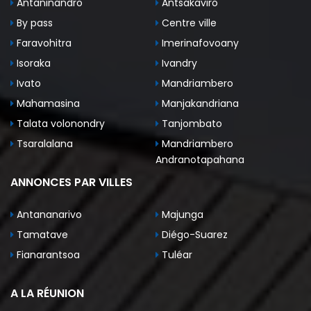
Antaninandro
Antsakaviro
By pass
Centre ville
Faravohitra
Imerinafovoany
Isoraka
Ivandry
Ivato
Mandriambero
Mahamasina
Manjakandriana
Talata volonondry
Tanjombato
Tsaralalana
Mandriambero
Andranotapahana
ANNONCES PAR VILLES
Antananarivo
Majunga
Tamatave
Diégo-Suarez
Fianarantsoa
Tuléar
A LA RÉUNION