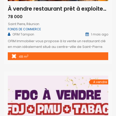
À vendre restaurant prêt à exploiter au cœur de Saint-Pierre Réunion
78 000
Saint Pierre, Réunion
FONDS DE COMMERCE
OFIM Tampon
1 mois ago
OFIM Immobilier vous propose à la vente un restaurant clé
en main idéalement situé au centre-ville de Saint-Pierre.
L’établissement offre une salle de restauration de 48 m² en
2
48 m
L pouvant accueillir environ 20 couverts, une cuisine
professionnelle de 18 m² équipée d’une hotte avec
extraction adaptée aux cuissons et fritures, ainsi qu’un box
indépendant de […]
A vendre