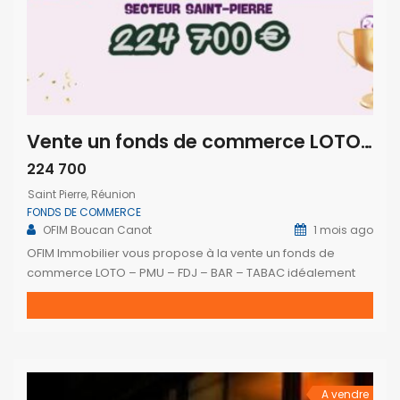
Vente un fonds de commerce LOTO – PMU – FDJ – BAR – TABAC situé à Saint-Pierre Réunion
224 700
Saint Pierre, Réunion
FONDS DE COMMERCE
OFIM Boucan Canot
1 mois ago
OFIM Immobilier vous propose à la vente un fonds de
commerce LOTO – PMU – FDJ – BAR – TABAC idéalement
situé à Saint-Pierre. Cette affaire rentable bénéficie d’un
emplacement de premier choix, d’une clientèle fidèle, d’un
matériel récent et ne nécessite aucune reprise de
personnel. Exploitable immédiatement, elle offre
également un beau potentiel de […]
A vendre