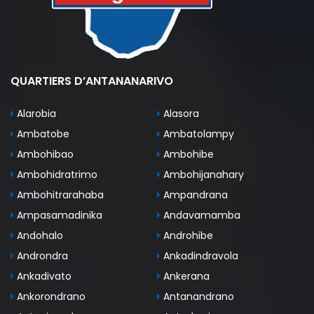
QUARTIERS D’ANTANANARIVO
Alarobia
Alasora
Ambatobe
Ambatolampy
Ambohibao
Ambohibe
Ambohidratrimo
Ambohijanahary
Ambohitrarahaba
Ampandrana
Ampasamadinika
Andavamamba
Andohalo
Androhibe
Androndra
Ankadindravola
Ankadivato
Ankerana
Ankorondrano
Antanandrano