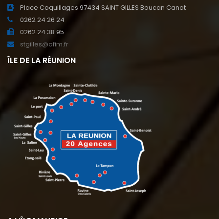
Place Coquillages 97434 SAINT GILLES Boucan Canot
0262 24 26 24
0262 24 38 95
stgilles@ofim.fr
ÎLE DE LA RÉUNION