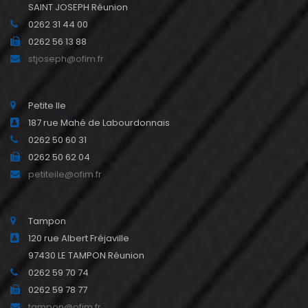
SAINT JOSEPH Réunion
0262 31 44 00
0262 56 13 88
stjoseph@ofim.fr
Petite Ile
187 rue Mahé de Labourdonnais
0262 50 60 31
0262 50 62 04
petiteile@ofim.fr
Tampon
120 rue Albert Fréjaville
97430 LE TAMPON Réunion
0262 59 70 74
0262 59 78 77
tampon@ofim.fr