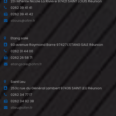
23 rAPente Nicole La Rivière 97421 SAINT LOUIS Réunion
0262 39 41 41
0262 39 41 42
stlouis@ofim.fr
Etang salé
93 avenue Raymond Barre 97427 L’ETANG SALE Réunion
0262 31 44 00
0262 26 58 71
etangsale@ofim.fr
Saint Leu
253c rue du Général Lambert 97436 SAINT LEU Réunion
0262 34 77 17
0262 34 92 38
stleu@ofim.fr