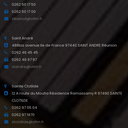
0262 50 17 50
0262 50 17 00
stbenoit@ofim.fr
Saint André
488bis avenue Ile de France 97440 SAINT ANDRE Réunion
0262 46 45 45
0262 46 97 97
standre@ofim.fr
Sainte Clotilde
12 A route du Moufia Résidence Ramassamy R 97490 SAINTE
CLOTILDE
0262 97 05 04
0262 97 1970
stclotilde@ofim.fr