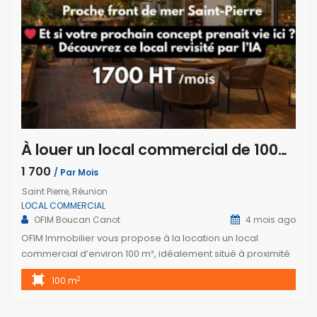
À louer un local commercial de 100m2 avec terrasse proche de la plage et commerces à Saint Pierre Réunion
1 700
/ Par Mois
Saint Pierre, Réunion
LOCAL COMMERCIAL
OFIM Boucan Canot
4 mois ago
OFIM Immobilier vous propose à la location un local
commercial d’environ 100 m², idéalement situé à proximité
immédiate du front de mer à Saint-Pierre, dans un secteur
2
100 m
dynamique et recherché. Ce bien offre de nombreuses
possibilités d’exploitation, que ce soit pour une activité
commerciale, de service, de bien-être ou de formation.