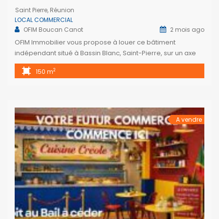
Saint Pierre, Réunion
LOCAL COMMERCIAL
OFIM Boucan Canot
2 mois ago
OFIM Immobilier vous propose à louer ce bâtiment
indépendant situé à Bassin Blanc, Saint-Pierre, sur un axe
particulièrement passant et fréquenté, à proximité
2
150 m
immédiate de nombreux commerces, services et
entreprises. Ce bien rare se distingue par son
indépendance totale, sans locaux accolés ni voisinage
direct, offrant ainsi un réel avantage en termes d’image et
de […]
A vendre