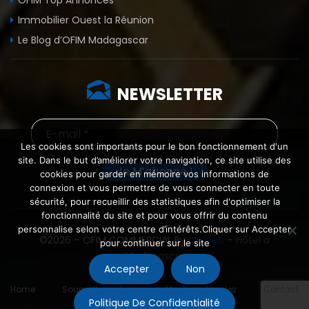
OFIM Top Annonces
Immobilier Ouest la Réunion
Le Blog d’OFIM Madagascar
NEWSLETTER
Les cookies sont importants pour le bon fonctionnement d'un
site. Dans le but d’améliorer votre navigation, ce site utilise des
cookies pour garder en mémoire vos informations de
connexion et vous permettre de vous connecter en toute
sécurité, pour recueillir des statistiques afin d'optimiser la
fonctionnalité du site et pour vous offrir du contenu
personnalise selon votre centre d’intérêts.Cliquer sur Accepter
©2026 – OFIM COMMERCIAL By
MyWeb
–
Hôtel à
pour continuer sur le site
Madagascar
Accepter
Non
Home
Soumettre un bien
Mentions légales
Contact
Politique De Confidentialité