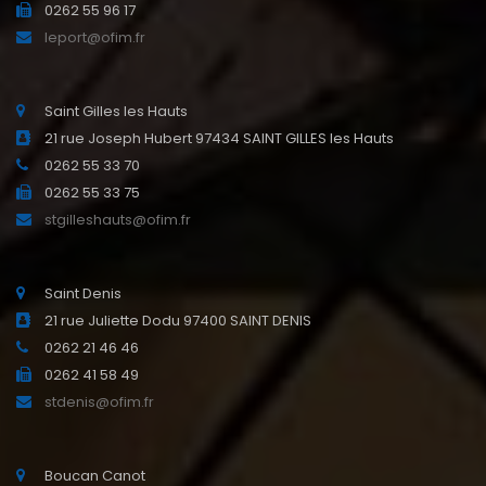
0262 55 96 17
leport@ofim.fr
Saint Gilles les Hauts
21 rue Joseph Hubert 97434 SAINT GILLES les Hauts
0262 55 33 70
0262 55 33 75
stgilleshauts@ofim.fr
Saint Denis
21 rue Juliette Dodu 97400 SAINT DENIS
0262 21 46 46
0262 41 58 49
stdenis@ofim.fr
Boucan Canot