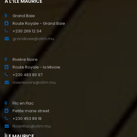
A L’ÎLE MAURICE
Grand Baie
Route Royale - Grand Baie
+230 269 12 34
grandbaie@ofim.mu
Rivière Noire
Route Royale - la Mivoie.
+230 483 80 97
rivierenoire@ofim.mu
Flic en Flac
Petite marie street
+230 453 89 18
flicenflac@ofim.mu
ÎLE MAURICE