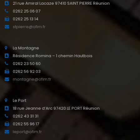
21 rue Amiral Lacaze 97410 SAINT PIERRE Réunion
0262 25 06 07
0262 25 13 14
stpierre@ofim.fr
La Montagne
Résidence Romina – 1 chemin Hautbois
0262 23 50 60
0262 56 92 03
montagne@ofim.fr
Le Port
18 rue Jeanne d’Arc 97420 LE PORT Réunion
0262 43 31 31
0262 55 96 17
leport@ofim.fr