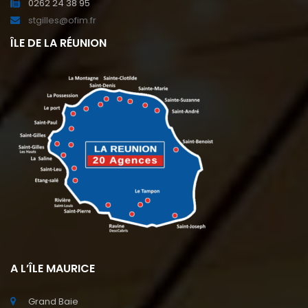
0262 24 38 95
stgilles@ofim.fr
ÎLE DE LA RÉUNION
A L’ÎLE MAURICE
Grand Baie