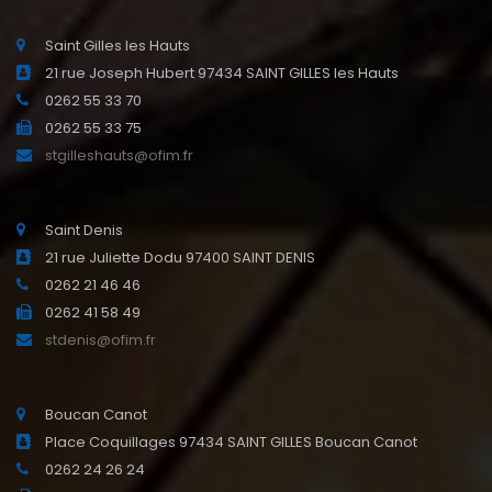
Saint Gilles les Hauts
21 rue Joseph Hubert 97434 SAINT GILLES les Hauts
0262 55 33 70
0262 55 33 75
stgilleshauts@ofim.fr
Saint Denis
21 rue Juliette Dodu 97400 SAINT DENIS
0262 21 46 46
0262 41 58 49
stdenis@ofim.fr
Boucan Canot
Place Coquillages 97434 SAINT GILLES Boucan Canot
0262 24 26 24