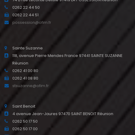
0262 22 44 50
0262 22 44 51
possession@ofim.fr
Sainte Suzanne
118, avenue Pierre Mendes France 97441 SAINTE SUZANNE
Réunion
0262 41 00 80
0262 41 08 80
stsuzanne@ofim.fr
Saint Benoit
4 avenue Jean-Jaures 97470 SAINT BENOIT Réunion
0262 50 17 50
0262 50 17 00