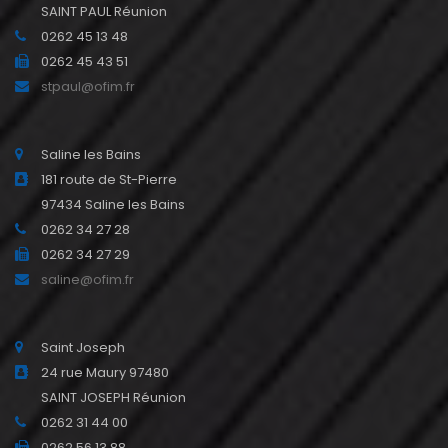
SAINT PAUL Réunion
0262 45 13 48
0262 45 43 51
stpaul@ofim.fr
Saline les Bains
181 route de St-Pierre
97434 Saline les Bains
0262 34 27 28
0262 34 27 29
saline@ofim.fr
Saint Joseph
24 rue Maury 97480
SAINT JOSEPH Réunion
0262 31 44 00
0262 56 13 88