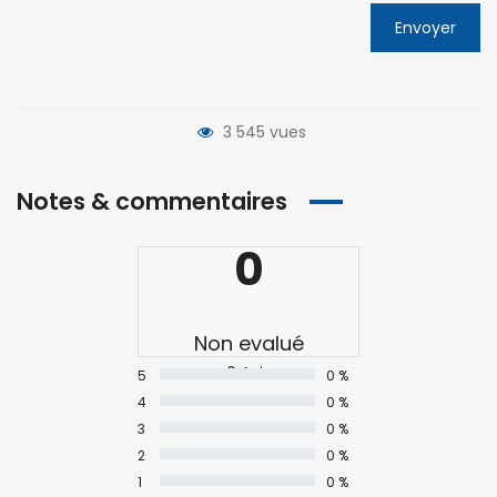
Envoyer
3 545 vues
Notes & commentaires
0
Non evalué
0 Avis
5
0 %
4
0 %
3
0 %
2
0 %
1
0 %