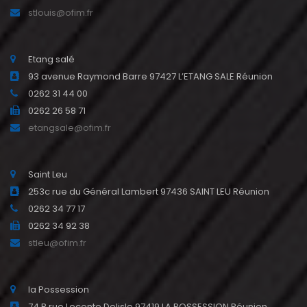
stlouis@ofim.fr
Etang salé
93 avenue Raymond Barre 97427 L’ETANG SALE Réunion
0262 31 44 00
0262 26 58 71
etangsale@ofim.fr
Saint Leu
253c rue du Général Lambert 97436 SAINT LEU Réunion
0262 34 77 17
0262 34 92 38
stleu@ofim.fr
la Possession
74 B rue Leconte Delisle 97419 LA POSSESSION Réunion