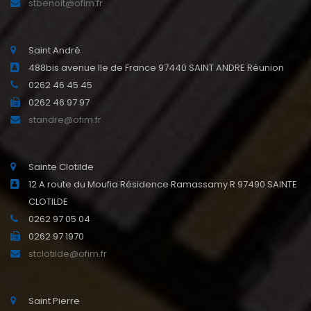
stbenoit@ofim.fr
Saint André
488bis avenue Ile de France 97440 SAINT ANDRE Réunion
0262 46 45 45
0262 46 97 97
standre@ofim.fr
Sainte Clotilde
12 A route du Moufia Résidence Ramassamy R 97490 SAINTE
CLOTILDE
0262 97 05 04
0262 97 1970
stclotilde@ofim.fr
Saint Pierre