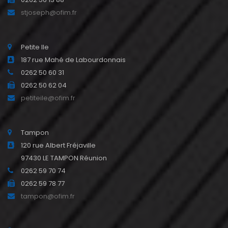
stjoseph@ofim.fr
Petite Ile
187 rue Mahé de Labourdonnais
0262 50 60 31
0262 50 62 04
petiteile@ofim.fr
Tampon
120 rue Albert Fréjaville
97430 LE TAMPON Réunion
0262 59 70 74
0262 59 78 77
tampon@ofim.fr