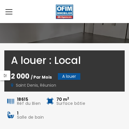
A louer : Local
commercial ou
2 000
A louer
/ Par Mois
professionnel
Saint Denis, Réunion
d’environ 70 m², Rue
2
18615
70
m
Réf du Bien
Surface bâtie
Mazagran à Saint-
1
Denis.
Salle de bain