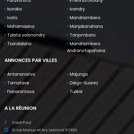
Faravohitra
Imerinafovoany
Isoraka
Ivandry
Ivato
Mandriambero
Mahamasina
Manjakandriana
Talata volonondry
Tanjombato
Tsaralalana
Mandriambero
Andranotapahana
ANNONCES PAR VILLES
Antananarivo
Majunga
Tamatave
Diégo-Suarez
Fianarantsoa
Tuléar
A LA RÉUNION
Saint Paul
8 rue Marius et Ary Leblond 97460