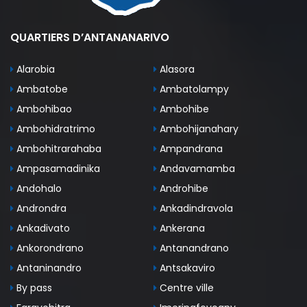
QUARTIERS D’ANTANANARIVO
Alarobia
Alasora
Ambatobe
Ambatolampy
Ambohibao
Ambohibe
Ambohidratrimo
Ambohijanahary
Ambohitrarahaba
Ampandrana
Ampasamadinika
Andavamamba
Andohalo
Androhibe
Androndra
Ankadindravola
Ankadivato
Ankerana
Ankorondrano
Antanandrano
Antaninandro
Antsakaviro
By pass
Centre ville