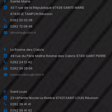
Sainte Marie
43 T rue de la République 97438 SAINTE MARIE
97430 LE TAMPON Réunion
0262 20 02 08
0262 72 08 46
stmarie@ofim.fr
La Ravine des Cabris
49 rue du Père Maitre Ravine des Cabris 97410 SAINT PIERRE
0262 24 12 42
0262 39 28 56
ravinecabris@ofim.fr
Saint Louis
23 rAPente Nicole La Rivière 97421 SAINT LOUIS Réunion
0262 39 41 41
0262 39 41 42