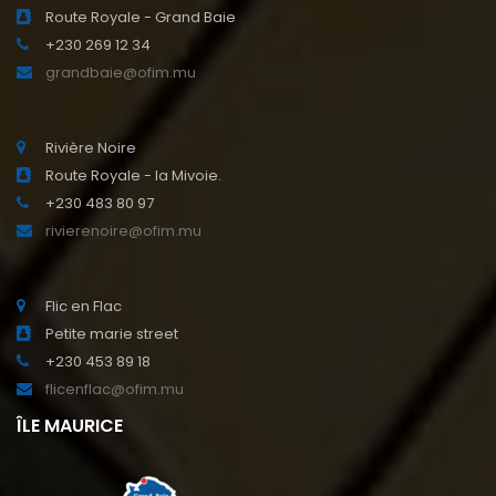
Route Royale - Grand Baie
+230 269 12 34
grandbaie@ofim.mu
Rivière Noire
Route Royale - la Mivoie.
+230 483 80 97
rivierenoire@ofim.mu
Flic en Flac
Petite marie street
+230 453 89 18
flicenflac@ofim.mu
ÎLE MAURICE