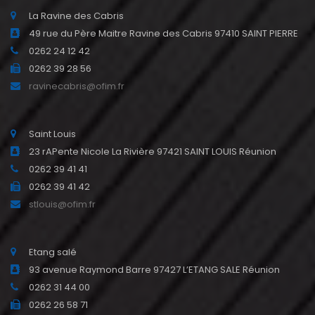
La Ravine des Cabris
49 rue du Père Maitre Ravine des Cabris 97410 SAINT PIERRE
0262 24 12 42
0262 39 28 56
ravinecabris@ofim.fr
Saint Louis
23 rAPente Nicole La Rivière 97421 SAINT LOUIS Réunion
0262 39 41 41
0262 39 41 42
stlouis@ofim.fr
Etang salé
93 avenue Raymond Barre 97427 L’ETANG SALE Réunion
0262 31 44 00
0262 26 58 71