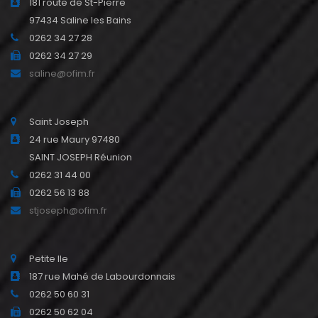
181 route de St-Pierre
97434 Saline les Bains
0262 34 27 28
0262 34 27 29
saline@ofim.fr
Saint Joseph
24 rue Maury 97480
SAINT JOSEPH Réunion
0262 31 44 00
0262 56 13 88
stjoseph@ofim.fr
Petite Ile
187 rue Mahé de Labourdonnais
0262 50 60 31
0262 50 62 04