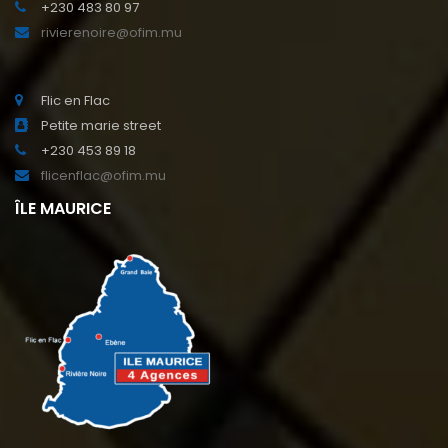
+230 483 80 97
rivierenoire@ofim.mu
Flic en Flac
Petite marie street
+230 453 89 18
flicenflac@ofim.mu
ÎLE MAURICE