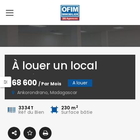
À louer un local
professionnel de
68 600
A louer
/ Par Mois
230m2 au 3ème
Ankorondrano, Madagascar
étage d’un
2
3334T
230
m
Réf du Bien
Surface bâtie
immeuble à
Ankorondrano