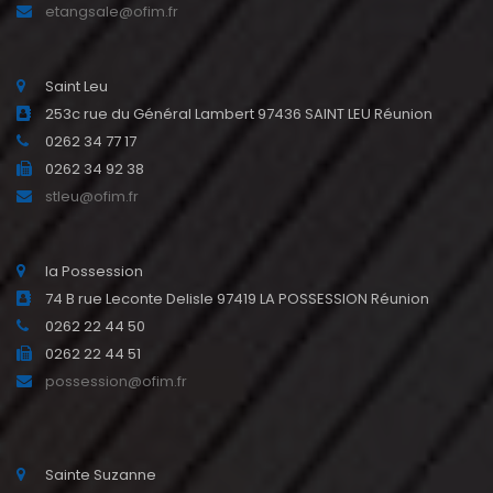
etangsale@ofim.fr
Saint Leu
253c rue du Général Lambert 97436 SAINT LEU Réunion
0262 34 77 17
0262 34 92 38
stleu@ofim.fr
la Possession
74 B rue Leconte Delisle 97419 LA POSSESSION Réunion
0262 22 44 50
0262 22 44 51
possession@ofim.fr
Sainte Suzanne