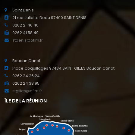
Saint Denis
21 rue Juliette Dodu 97400 SAINT DENIS
0262 21 46 46
0262 41 58 49
stdenis@ofim.fr
Boucan Canot
Place Coquillages 97434 SAINT GILLES Boucan Canot
0262 24 26 24
0262 24 38 95
stgilles@ofim.fr
ÎLE DE LA RÉUNION