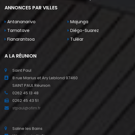
ANNONCES PAR VILLES
Antananarivo
Majunga
Tamatave
Diégo-Suarez
Fianarantsoa
Tuléar
A LA RÉUNION
Saint Paul
8 rue Marius et Ary Leblond 97460
SAINT PAUL Réunion
0262 45 13 48
0262 45 43 51
stpaul@ofim.fr
Saline les Bains