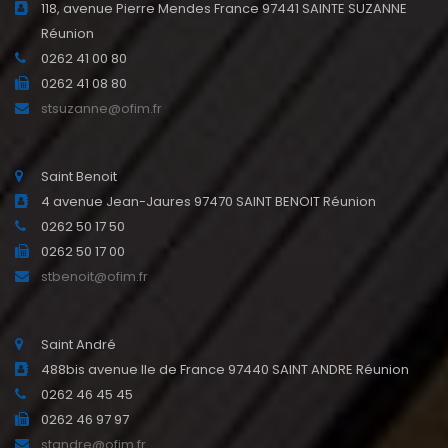
118, avenue Pierre Mendes France 97441 SAINTE SUZANNE
Réunion
0262 41 00 80
0262 41 08 80
stsuzanne@ofim.fr
Saint Benoit
4 avenue Jean-Jaures 97470 SAINT BENOIT Réunion
0262 50 17 50
0262 50 17 00
stbenoit@ofim.fr
Saint André
488bis avenue Ile de France 97440 SAINT ANDRE Réunion
0262 46 45 45
0262 46 97 97
standre@ofim.fr