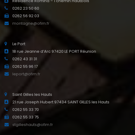
Résidence Romina – 1 chemin Hautbois
0262 23 50 60
0262 56 92 03
montagne@ofim.fr
Le Port
18 rue Jeanne d’Arc 97420 LE PORT Réunion
0262 43 31 31
0262 55 96 17
leport@ofim.fr
Saint Gilles les Hauts
21 rue Joseph Hubert 97434 SAINT GILLES les Hauts
0262 55 33 70
0262 55 33 75
stgilleshauts@ofim.fr