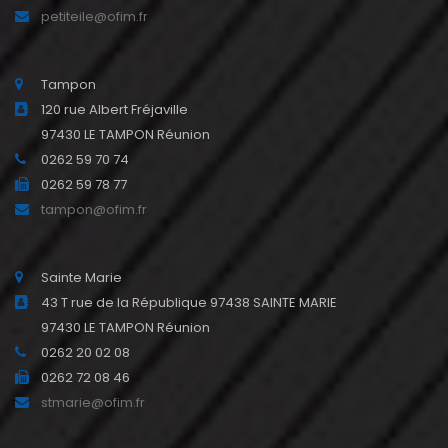
petiteile@ofim.fr
Tampon
120 rue Albert Fréjaville
97430 LE TAMPON Réunion
0262 59 70 74
0262 59 78 77
tampon@ofim.fr
Sainte Marie
43 T rue de la République 97438 SAINTE MARIE
97430 LE TAMPON Réunion
0262 20 02 08
0262 72 08 46
stmarie@ofim.fr