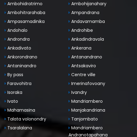
Ambohidratrimo
Ambohijanahary
Ambohitrarahaba
Ampandrana
Ampasamadinika
Andavamamba
Andohalo
Androhibe
Androndra
Ankadindravola
Ankadivato
Ankerana
Ankorondrano
Antanandrano
Antaninandro
Antsakaviro
By pass
Centre ville
Faravohitra
Imerinafovoany
Isoraka
Ivandry
Ivato
Mandriambero
Mahamasina
Manjakandriana
Talata volonondry
Tanjombato
Tsaralalana
Mandriambero
Andranotapahana