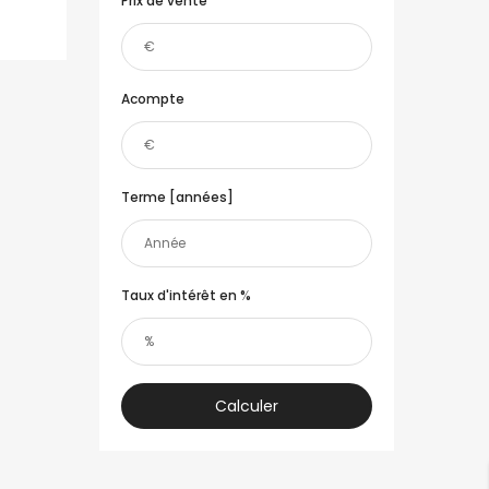
Prix de vente
Acompte
A L’ÎLE MAURICE
Terme [années]
nne
Grand Baie
Pierre Mendes France
Route Royale - Grand
E SUZANNE Réunion
Taux d'intérêt en %
Baie
0
+230 269 12 34
0
grandbaie@ofim.mu
fim.fr
Calculer
Rivière Noire
Route Royale - la
an-Jaures 97470 SAINT
Mivoie.