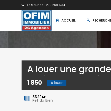
Ile Maurice +230 269 1234
ACCUEIL
RECHERCH
A louer une grande 
professionnelle à
1 850
A louer
Saint-Louis
5529SP
Réf du Bien