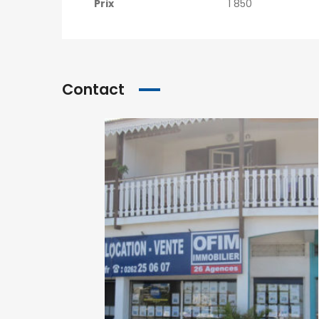
Prix
1 850
Contact
NOS AGENCES À MADAGASCAR
Antsahavola
1, rue Rainotovo 101 Antananarivo.
+261 20 22 218 67
tana@ofim.mg
Ivandry
Immeuble Discovery 101 Antananarivo.
+261 34 98 671 10
ivandry@ofim.mg