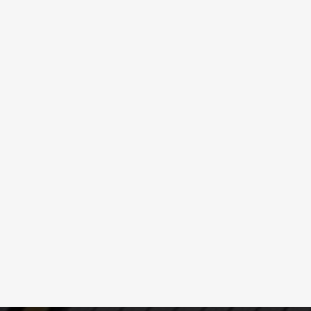
im.fr
OFIM site web du
groupe
OFIM Île de la Réunion
l Lacaze 97410 SAINT
OFIM Madagascar
ion
OFIM Île Maurice
7
OFIM Annonces Vidéos
OFIM Top Annonces
m.fr
Immobilier Ouest la
Réunion
e
Le Blog d’OFIM
omina – 1 chemin
Madagascar
0
3
fim.fr