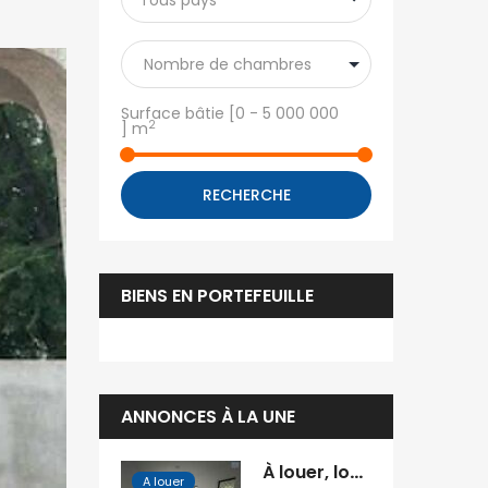
Tous pays
Surface bâtie [
0
-
5 000 000
2
] m
RECHERCHE
BIENS EN PORTEFEUILLE
ANNONCES À LA UNE
À louer, locaux professionnels neufs avec excellente visibilité à Anosisoa Ambohimanarina Tananarive
A louer