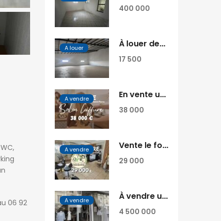
400 000
À louer deux entrepôts sécurisés de 630 m² et 874 m² à Ambohibao Tananarive
A louer
17 500
En vente un salon de coiffure clé en main idéalement situé au cœur de Saint-Pierre Réunion
A vendre
38 000
Vente le fonds de commerce du salon de coiffure Diamond’Hair situé à La Possession
x WC,
A vendre
rking
29 000
un
À vendre un fonds de commerce franchisé situé sur la Route Royale à Trou aux Biches Maurice
A vendre
au 06 92
4 500 000