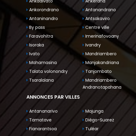
Ankadivato
Ankerana
Ankorondrano
Antanandrano
Antaninandro
Antsakaviro
By pass
Centre ville
Faravohitra
Imerinafovoany
Isoraka
Ivandry
Ivato
Mandriambero
Mahamasina
Manjakandriana
Talata volonondry
Tanjombato
Tsaralalana
Mandriambero
Andranotapahana
ANNONCES PAR VILLES
Antananarivo
Majunga
Tamatave
Diégo-Suarez
Fianarantsoa
Tuléar