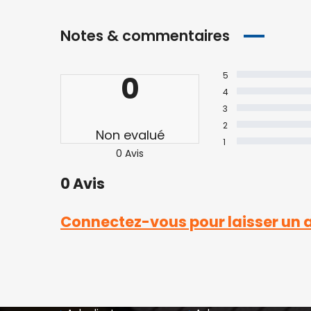
Notes & commentaires
0
5
4
3
QUARTIERS D’ANTANANARIVO
2
Non evalué
1
Alarobia
Alasora
0 Avis
Ambatobe
Ambatolampy
0 Avis
Ambohibao
Ambohibe
Ambohidratrimo
Ambohijanahary
Connectez-vous pour laisser un 
Ambohitrarahaba
Ampandrana
Ampasamadinika
Andavamamba
Andohalo
Androhibe
Androndra
Ankadindravola