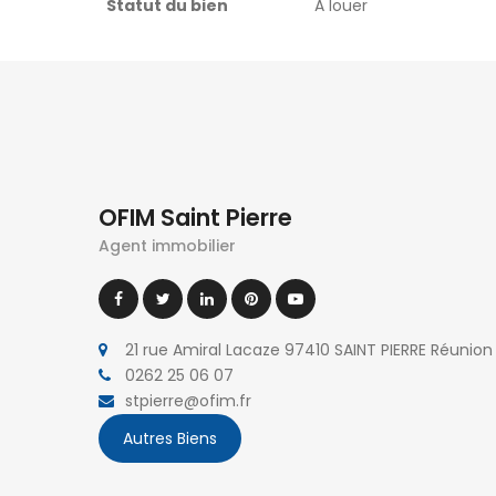
Statut du bien
A louer
A LA RÉUNION
OFIM Saint Pierre
Sainte Suza
Agent immobilier
Saint Paul
118, avenue 
8 rue Marius et Ary Leblond 97460
97441 SAINT
SAINT PAUL Réunion
0262 41 00 8
0262 45 13 48
0262 41 08 8
21 rue Amiral Lacaze 97410 SAINT PIERRE Réunion
0262 45 43 51
0262 25 06 07
stsuzanne@o
stpaul@ofim.fr
stpierre@ofim.fr
Autres Biens
Saint Benoit
Saline les Bains
4 avenue Je
181 route de St-Pierre