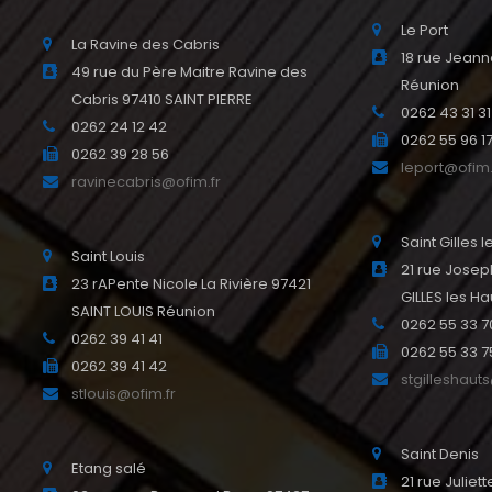
Le Port
La Ravine des Cabris
18 rue Jeann
49 rue du Père Maitre Ravine des
Réunion
Cabris 97410 SAINT PIERRE
0262 43 31 31
0262 24 12 42
0262 55 96 1
0262 39 28 56
leport@ofim.
ravinecabris@ofim.fr
Saint Gilles 
Saint Louis
21 rue Josep
23 rAPente Nicole La Rivière 97421
GILLES les Ha
SAINT LOUIS Réunion
0262 55 33 7
0262 39 41 41
0262 55 33 7
0262 39 41 42
stgilleshaut
stlouis@ofim.fr
Saint Denis
Etang salé
21 rue Julie