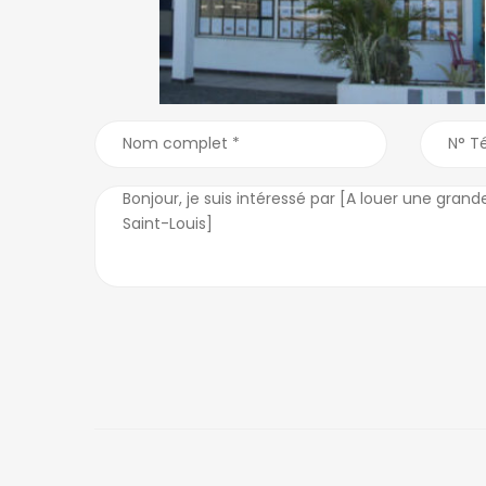
Ambohibao
39 Ebis 101 Antananarivo.
+261 20 22 443 00
tana2@ofim.mg