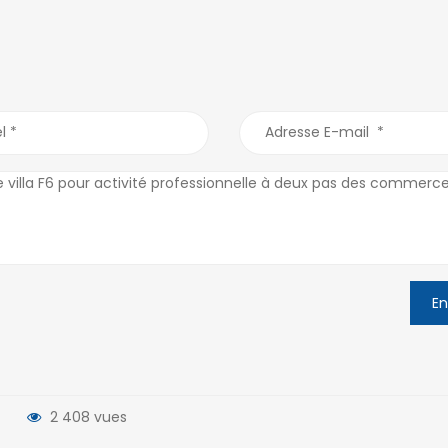
BENOIT Réun
97434 Saline les Bains
0262 50 17 5
0262 34 27 28
0262 50 17 0
0262 34 27 29
stbenoit@ofi
saline@ofim.fr
Saint André
Saint Joseph
488bis avenu
24 rue Maury 97480
SAINT ANDRE
SAINT JOSEPH Réunion
0262 46 45 
0262 31 44 00
0262 46 97 9
0262 56 13 88
standre@ofi
stjoseph@ofim.fr
En
Sainte Clotil
Petite Ile
12 A route d
187 rue Mahé de Labourdonnais
Ramassamy R
0262 50 60 31
2 408 vues
0262 97 05 0
0262 50 62 04
0262 97 1970