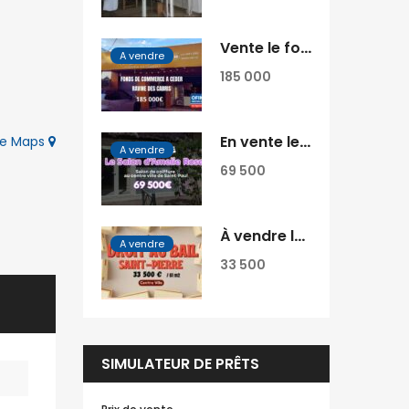
Vente le fonds de commerce Nonna Luisa une pizzeria située au cœur de La Ravine des Cabris Réunion
A vendre
185 000
En vente le fonds de commerce du salon de coiffure Amélie Rose situé en plein centre-ville de Saint-Paul Réunion
gle Maps
A vendre
69 500
À vendre local commercial d’environ 61 m2 situé en plein hyper-centre de Saint-Pierre Réunion
A vendre
33 500
SIMULATEUR DE PRÊTS