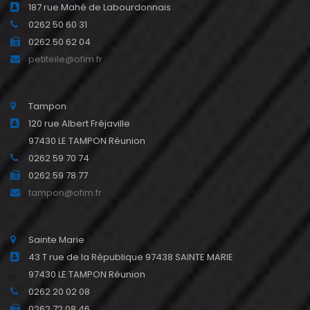
187 rue Mahé de Labourdonnais
0262 50 60 31
0262 50 62 04
petiteile@ofim.fr
Tampon
120 rue Albert Fréjaville
97430 LE TAMPON Réunion
0262 59 70 74
0262 59 78 77
tampon@ofim.fr
Sainte Marie
43 T rue de la République 97438 SAINTE MARIE
97430 LE TAMPON Réunion
0262 20 02 08
0262 72 08 46