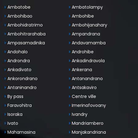
Ambatobe
Ambatolampy
Ambohibao
Ambohibe
Ambohidratrimo
Ambohijanahary
Ambohitrarahaba
Ampandrana
Ampasamadinika
Andavamamba
Andohalo
Androhibe
Androndra
Ankadindravola
Ankadivato
Ankerana
Ankorondrano
Antanandrano
Antaninandro
Antsakaviro
By pass
Centre ville
Faravohitra
Imerinafovoany
Isoraka
Ivandry
Ivato
Mandriambero
Mahamasina
Manjakandriana