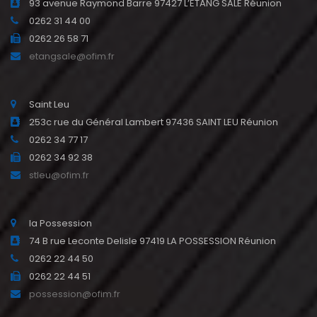
93 avenue Raymond Barre 97427 L’ETANG SALE Réunion
0262 31 44 00
0262 26 58 71
etangsale@ofim.fr
Saint Leu
253c rue du Général Lambert 97436 SAINT LEU Réunion
0262 34 77 17
0262 34 92 38
stleu@ofim.fr
la Possession
74 B rue Leconte Delisle 97419 LA POSSESSION Réunion
0262 22 44 50
0262 22 44 51
possession@ofim.fr