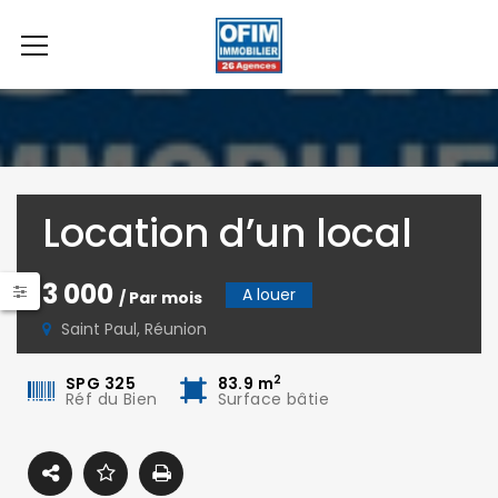
Location d’un local
commercial ou
3 000
A louer
/ Par mois
professionnel au
Saint Paul, Réunion
cœur de Saint-Paul.
2
SPG 325
83.9
m
Réf du Bien
Surface bâtie