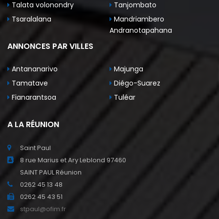
Talata volonondry
Tanjombato
Tsaralalana
Mandriambero
Andranotapahana
ANNONCES PAR VILLES
Antananarivo
Majunga
Tamatave
Diégo-Suarez
Fianarantsoa
Tuléar
A LA RÉUNION
Saint Paul
8 rue Marius et Ary Leblond 97460
SAINT PAUL Réunion
0262 45 13 48
0262 45 43 51
stpaul@ofim.fr