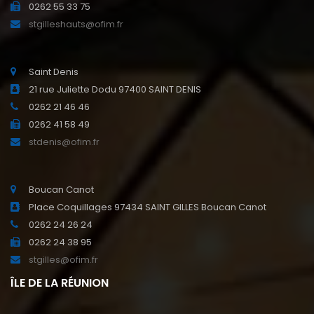
0262 55 33 75
stgilleshauts@ofim.fr
Saint Denis
21 rue Juliette Dodu 97400 SAINT DENIS
0262 21 46 46
0262 41 58 49
stdenis@ofim.fr
Boucan Canot
Place Coquillages 97434 SAINT GILLES Boucan Canot
0262 24 26 24
0262 24 38 95
stgilles@ofim.fr
ÎLE DE LA RÉUNION