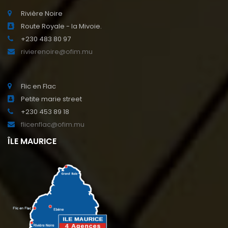
Rivière Noire
Route Royale - la Mivoie.
+230 483 80 97
rivierenoire@ofim.mu
Flic en Flac
Petite marie street
+230 453 89 18
flicenflac@ofim.mu
ÎLE MAURICE