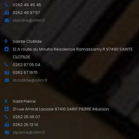
0262 46 45 45
0262 46 97 97
standre@ofim.fr
Sainte Clotilde
12 A route du Moufia Résidence Ramassamy R 97490 SAINTE
CLOTILDE
0262 97 05 04
0262 97 1970
stclotilde@ofim.fr
Saint Pierre
21 rue Amiral Lacaze 97410 SAINT PIERRE Réunion
0262 25 06 07
0262 25 13 14
stpierre@ofim.fr