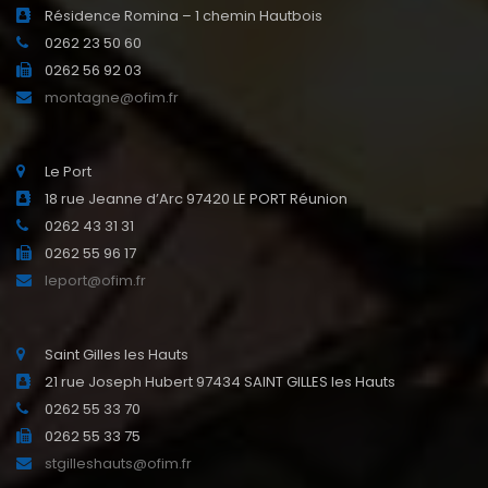
Résidence Romina – 1 chemin Hautbois
0262 23 50 60
0262 56 92 03
montagne@ofim.fr
Le Port
18 rue Jeanne d’Arc 97420 LE PORT Réunion
0262 43 31 31
0262 55 96 17
leport@ofim.fr
Saint Gilles les Hauts
21 rue Joseph Hubert 97434 SAINT GILLES les Hauts
0262 55 33 70
0262 55 33 75
stgilleshauts@ofim.fr