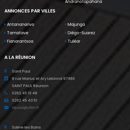
Andranotapahana
ANNONCES PAR VILLES
Antananarivo
Majunga
Tamatave
Diégo-Suarez
Fianarantsoa
Tuléar
A LA RÉUNION
Saint Paul
8 rue Marius et Ary Leblond 97460
SAINT PAUL Réunion
0262 45 13 48
0262 45 43 51
stpaul@ofim.fr
Saline les Bains