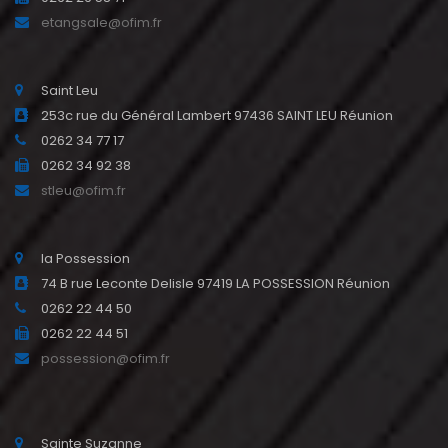
etangsale@ofim.fr
Saint Leu
253c rue du Général Lambert 97436 SAINT LEU Réunion
0262 34 77 17
0262 34 92 38
stleu@ofim.fr
la Possession
74 B rue Leconte Delisle 97419 LA POSSESSION Réunion
0262 22 44 50
0262 22 44 51
possession@ofim.fr
Sainte Suzanne