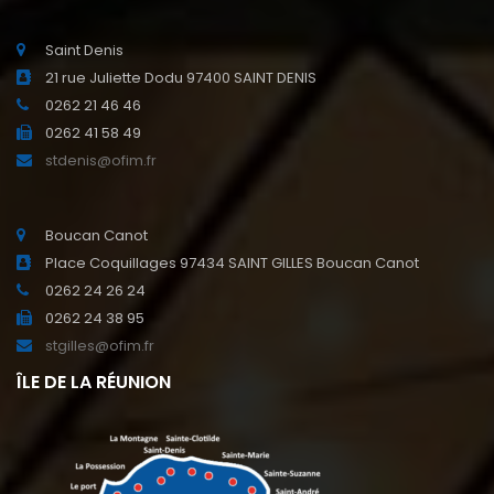
Saint Denis
21 rue Juliette Dodu 97400 SAINT DENIS
0262 21 46 46
0262 41 58 49
stdenis@ofim.fr
Boucan Canot
Place Coquillages 97434 SAINT GILLES Boucan Canot
0262 24 26 24
0262 24 38 95
stgilles@ofim.fr
ÎLE DE LA RÉUNION