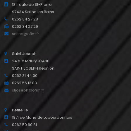
181 route de St-Pierre
97434 Saline les Bains
0262 34 27 28
0262 34 27 29
saline@ofim.fr
Saint Joseph
24 rue Maury 97480
SAINT JOSEPH Réunion
0262 31 44 00
0262 56 13 88
stjoseph@ofim.fr
Petite Ile
187 rue Mahé de Labourdonnais
0262 50 60 31