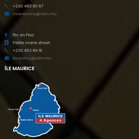
+230 483 80 97
rivierenoire@ofim.mu
Flic en Flac
Petite marie street
+230 453 89 18
flicenflac@ofim.mu
ÎLE MAURICE