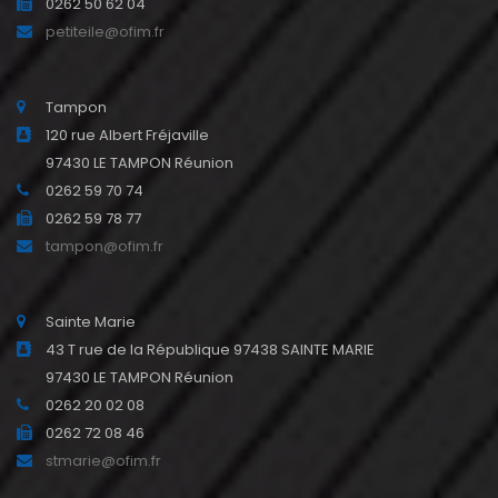
0262 50 62 04
petiteile@ofim.fr
Tampon
120 rue Albert Fréjaville
97430 LE TAMPON Réunion
0262 59 70 74
0262 59 78 77
tampon@ofim.fr
Sainte Marie
43 T rue de la République 97438 SAINTE MARIE
97430 LE TAMPON Réunion
0262 20 02 08
0262 72 08 46
stmarie@ofim.fr