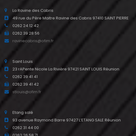
La Ravine des Cabris
49 rue du Père Maitre Ravine des Cabris 97410 SAINT PIERRE
0262 24 12 42
0262 39 28 56
ravinecabris@ofim.fr
Saint Louis
23 rAPente Nicole La Rivière 97421 SAINT LOUIS Réunion
0262 39 41 41
0262 39 41 42
stlouis@ofim.fr
Etang salé
93 avenue Raymond Barre 97427 L’ETANG SALE Réunion
0262 31 44 00
0262 26 58 71