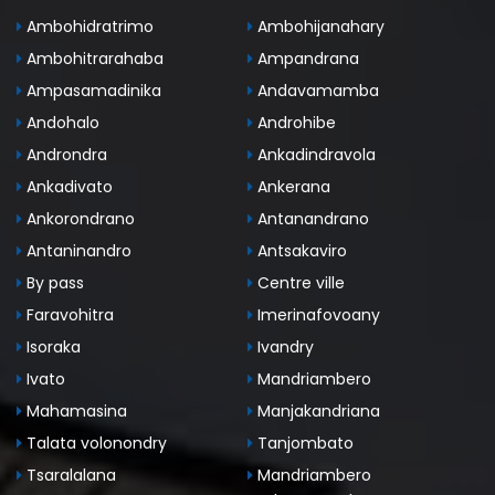
Ambohidratrimo
Ambohijanahary
Ambohitrarahaba
Ampandrana
Ampasamadinika
Andavamamba
Andohalo
Androhibe
Androndra
Ankadindravola
Ankadivato
Ankerana
Ankorondrano
Antanandrano
Antaninandro
Antsakaviro
By pass
Centre ville
Faravohitra
Imerinafovoany
Isoraka
Ivandry
Ivato
Mandriambero
Mahamasina
Manjakandriana
Talata volonondry
Tanjombato
Tsaralalana
Mandriambero