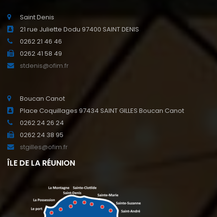
Saint Denis
21 rue Juliette Dodu 97400 SAINT DENIS
0262 21 46 46
0262 41 58 49
stdenis@ofim.fr
Boucan Canot
Place Coquillages 97434 SAINT GILLES Boucan Canot
0262 24 26 24
0262 24 38 95
stgilles@ofim.fr
ÎLE DE LA RÉUNION