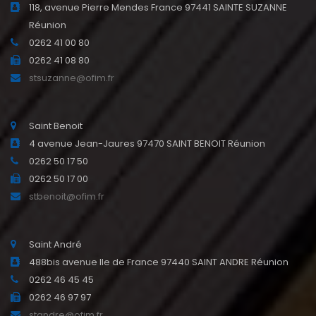
118, avenue Pierre Mendes France 97441 SAINTE SUZANNE
Réunion
0262 41 00 80
0262 41 08 80
stsuzanne@ofim.fr
Saint Benoit
4 avenue Jean-Jaures 97470 SAINT BENOIT Réunion
0262 50 17 50
0262 50 17 00
stbenoit@ofim.fr
Saint André
488bis avenue Ile de France 97440 SAINT ANDRE Réunion
0262 46 45 45
0262 46 97 97
standre@ofim.fr