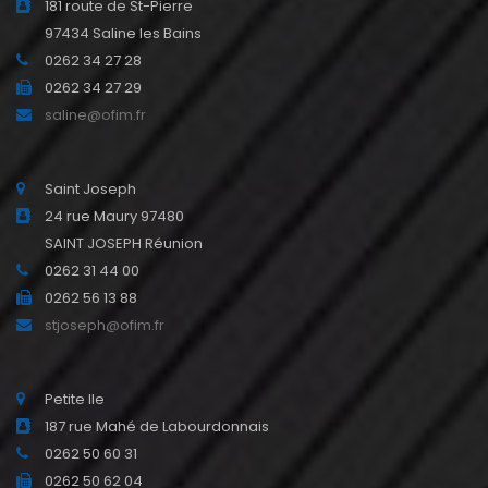
181 route de St-Pierre
97434 Saline les Bains
0262 34 27 28
0262 34 27 29
saline@ofim.fr
Saint Joseph
24 rue Maury 97480
SAINT JOSEPH Réunion
0262 31 44 00
0262 56 13 88
stjoseph@ofim.fr
Petite Ile
187 rue Mahé de Labourdonnais
0262 50 60 31
0262 50 62 04