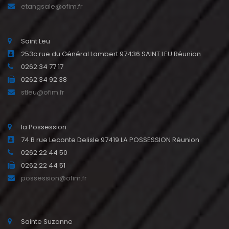
etangsale@ofim.fr
Saint Leu
253c rue du Général Lambert 97436 SAINT LEU Réunion
0262 34 77 17
0262 34 92 38
stleu@ofim.fr
la Possession
74 B rue Leconte Delisle 97419 LA POSSESSION Réunion
0262 22 44 50
0262 22 44 51
possession@ofim.fr
Sainte Suzanne