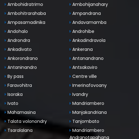
Ambohidratrimo
Ambohijanahary
Ambohitrarahaba
Ampandrana
Ampasamadinika
Andavamamba
Andohalo
Androhibe
Androndra
Ankadindravola
Ankadivato
Ankerana
Ankorondrano
Antanandrano
Antaninandro
Antsakaviro
By pass
Centre ville
Faravohitra
Imerinafovoany
Isoraka
Ivandry
Ivato
Mandriambero
Mahamasina
Manjakandriana
Talata volonondry
Tanjombato
Tsaralalana
Mandriambero
Andranotapahana