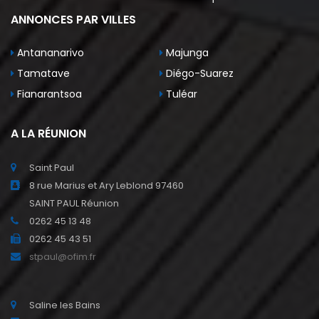
ANNONCES PAR VILLES
Antananarivo
Majunga
Tamatave
Diégo-Suarez
Fianarantsoa
Tuléar
A LA RÉUNION
Saint Paul
8 rue Marius et Ary Leblond 97460
SAINT PAUL Réunion
0262 45 13 48
0262 45 43 51
stpaul@ofim.fr
Saline les Bains