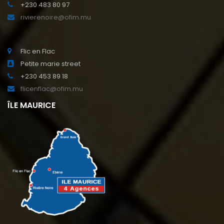
+230 483 80 97
rivierenoire@ofim.mu
Flic en Flac
Petite marie street
+230 453 89 18
flicenflac@ofim.mu
ÎLE MAURICE