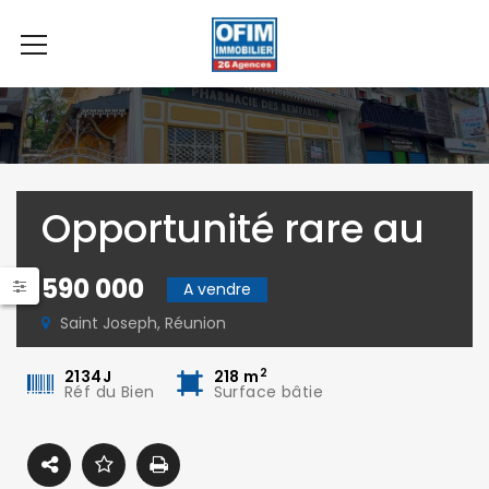
Opportunité rare au
Cœur de St-Joseph :
590 000
A vendre
Ensemble
Saint Joseph, Réunion
Immobilier
2
2134J
218
m
Réf du Bien
Surface bâtie
Polyvalent à Vendre