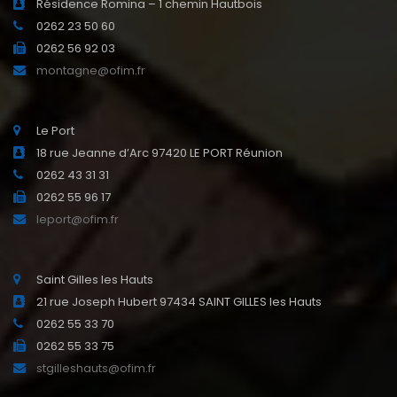
Résidence Romina – 1 chemin Hautbois
0262 23 50 60
0262 56 92 03
montagne@ofim.fr
Le Port
18 rue Jeanne d’Arc 97420 LE PORT Réunion
0262 43 31 31
0262 55 96 17
leport@ofim.fr
Saint Gilles les Hauts
21 rue Joseph Hubert 97434 SAINT GILLES les Hauts
0262 55 33 70
0262 55 33 75
stgilleshauts@ofim.fr