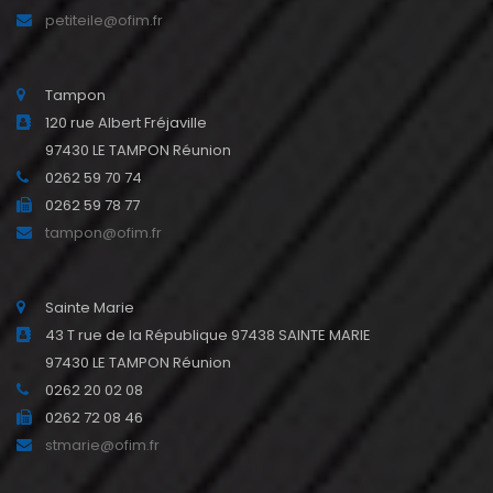
petiteile@ofim.fr
Tampon
120 rue Albert Fréjaville
97430 LE TAMPON Réunion
0262 59 70 74
0262 59 78 77
tampon@ofim.fr
Sainte Marie
43 T rue de la République 97438 SAINTE MARIE
97430 LE TAMPON Réunion
0262 20 02 08
0262 72 08 46
stmarie@ofim.fr