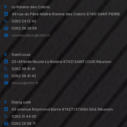
La Ravine des Cabris
49 rue du Père Maitre Ravine des Cabris 97410 SAINT PIERRE
0262 24 12 42
0262 39 28 56
ravinecabris@ofim.fr
Saint Louis
23 rAPente Nicole La Rivière 97421 SAINT LOUIS Réunion
0262 39 41 41
0262 39 41 42
stlouis@ofim.fr
Etang salé
93 avenue Raymond Barre 97427 L’ETANG SALE Réunion
0262 31 44 00
0262 26 58 71