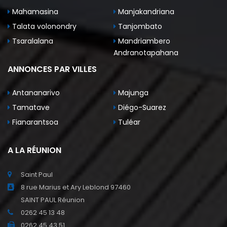
Mahamasina
Manjakandriana
Talata volonondry
Tanjombato
Tsaralalana
Mandriambero
Andranotapahana
ANNONCES PAR VILLES
Antananarivo
Majunga
Tamatave
Diégo-Suarez
Fianarantsoa
Tuléar
A LA RÉUNION
Saint Paul
8 rue Marius et Ary Leblond 97460
SAINT PAUL Réunion
0262 45 13 48
0262 45 43 51