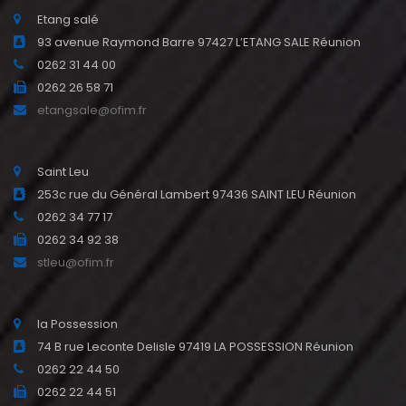
Etang salé
93 avenue Raymond Barre 97427 L’ETANG SALE Réunion
0262 31 44 00
0262 26 58 71
etangsale@ofim.fr
Saint Leu
253c rue du Général Lambert 97436 SAINT LEU Réunion
0262 34 77 17
0262 34 92 38
stleu@ofim.fr
la Possession
74 B rue Leconte Delisle 97419 LA POSSESSION Réunion
0262 22 44 50
0262 22 44 51