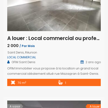
A louer : Local commercial ou professionnel d’environ 70 m², Rue Mazagran à Saint-Denis.
2 000
/ Par Mois
Saint Denis, Réunion
LOCAL COMMERCIAL
OFIM Saint Denis
2 ans ago
OFIM Immobilier vous propose à la location un grand local
commercial idéalement situé rue Mazagran à Saint-Denis.
Cet espace se compose d’un bâtiment principal d’environ
2
70 m
1
70 m² comprenant une grande pièce principale, un espace
cuisine, une salle de bains et WC. Vous trouverez
également un espace supplémentaire d’environ 35 m²,
idéal pour du stockage ou […]
A saisir
A louer