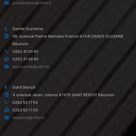
possession@ofim.fr
Sainte Suzanne
118, avenue Pierre Mendes France 97441 SAINTE SUZANNE
Réunion
0262 41 00 80
0262 41 08 80
stsuzanne@ofim.fr
Saint Benoit
4 avenue Jean-Jaures 97470 SAINT BENOIT Réunion
0262 50 17 50
0262 50 17 00
stbenoit@ofim.fr