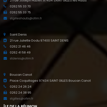
21 rue Joseph Hubert 97434 SAINT GILLES les Hauts
0262 55 33 70
0262 55 33 75
stgilleshauts@ofim.fr
Saint Denis
21 rue Juliette Dodu 97400 SAINT DENIS
0262 21 46 46
0262 41 58 49
stdenis@ofim.fr
Boucan Canot
Place Coquillages 97434 SAINT GILLES Boucan Canot
0262 24 26 24
0262 24 38 95
stgilles@ofim.fr
ÎLE DE LA RÉUNION