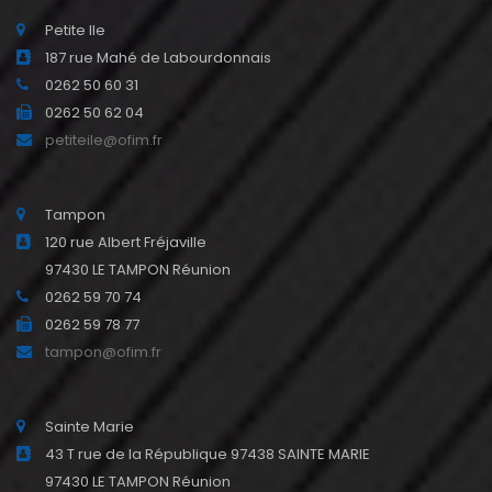
Petite Ile
187 rue Mahé de Labourdonnais
0262 50 60 31
0262 50 62 04
petiteile@ofim.fr
Tampon
120 rue Albert Fréjaville
97430 LE TAMPON Réunion
0262 59 70 74
0262 59 78 77
tampon@ofim.fr
Sainte Marie
43 T rue de la République 97438 SAINTE MARIE
97430 LE TAMPON Réunion