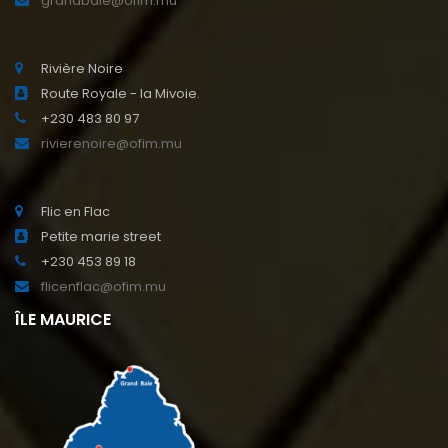
grandbaie@ofim.mu
Rivière Noire
Route Royale - la Mivoie.
+230 483 80 97
rivierenoire@ofim.mu
Flic en Flac
Petite marie street
+230 453 89 18
flicenflac@ofim.mu
ÎLE MAURICE