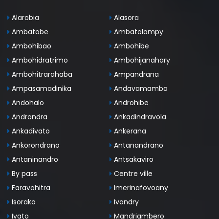
Alarobia
Alasora
Ambatobe
Ambatolampy
Ambohibao
Ambohibe
Ambohidratrimo
Ambohijanahary
Ambohitrarahaba
Ampandrana
Ampasamadinika
Andavamamba
Andohalo
Androhibe
Androndra
Ankadindravola
Ankadivato
Ankerana
Ankorondrano
Antanandrano
Antaninandro
Antsakaviro
By pass
Centre ville
Faravohitra
Imerinafovoany
Isoraka
Ivandry
Ivato
Mandriambero