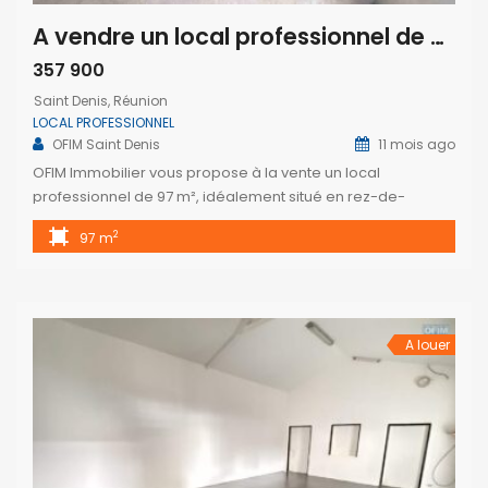
A vendre un local professionnel de 97m2 situé dans une résidence de standing à Saint Denis
357 900
Saint Denis, Réunion
LOCAL PROFESSIONNEL
OFIM Saint Denis
11 mois ago
OFIM Immobilier vous propose à la vente un local
professionnel de 97 m², idéalement situé en rez-de-
chaussée d’une résidence neuve, moderne et sécurisée à
2
97 m
Saint-Denis. Ce local brut, disposant d’une terrasse et d’un
jardinet à l’arrière, représente une excellente opportunité
pour les professionnels ou les investisseurs.
L’aménagement intérieur est entièrement libre, ce qui
permet d’adapter […]
A louer