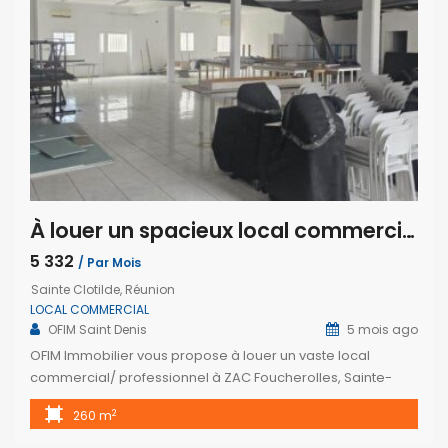
À louer un spacieux local commercial de 260m2 à proximité du Boulevard Sud à Sainte Clotilde
5 332
/ Par Mois
Sainte Clotilde, Réunion
LOCAL COMMERCIAL
OFIM Saint Denis
5 mois ago
OFIM Immobilier vous propose à louer un vaste local
commercial/ professionnel à ZAC Foucherolles, Sainte-
Clotilde. Idéalement situé, ce local en rez-de-chaussée
2
260 m
bénéficie d’un emplacement stratégique offrant visibilité et
accessibilité optimales, prêt à accueillir votre activité