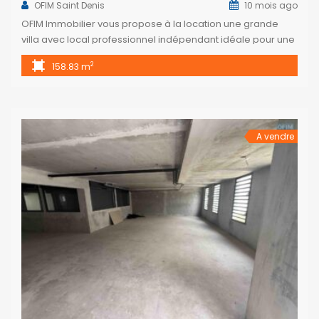
OFIM Saint Denis
10 mois ago
OFIM Immobilier vous propose à la location une grande
villa avec local professionnel indépendant idéale pour une
profession libérale, située en plein centre-ville de Saint
2
158.83 m
Denis, dans une rue calme. Cette villa de 158,83 m² avec un
local professionnel indépendant, idéale pour une
profession libérale (médecin, psychologue, avocat, etc.).
L’espace professionnel est indépendant et accessible […]
A vendre