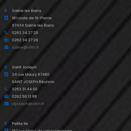
Saline les Bains
181 route de St-Pierre
97434 Saline les Bains
0262 34 27 28
0262 34 27 29
saline@ofim.fr
Saint Joseph
24 rue Maury 97480
SAINT JOSEPH Réunion
0262 31 44 00
0262 56 13 88
stjoseph@ofim.fr
Petite Ile
187 rue Mahé de Labourdonnais