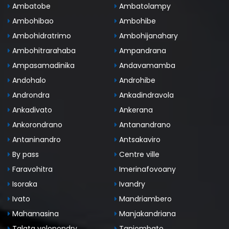
Ambatobe
Ambatolampy
Ambohibao
Ambohibe
Ambohidratrimo
Ambohijanahary
Ambohitrarahaba
Ampandrana
Ampasamadinika
Andavamamba
Andohalo
Androhibe
Androndra
Ankadindravola
Ankadivato
Ankerana
Ankorondrano
Antanandrano
Antaninandro
Antsakaviro
By pass
Centre ville
Faravohitra
Imerinafovoany
Isoraka
Ivandry
Ivato
Mandriambero
Mahamasina
Manjakandriana
Talata volonondry
Tanjombato