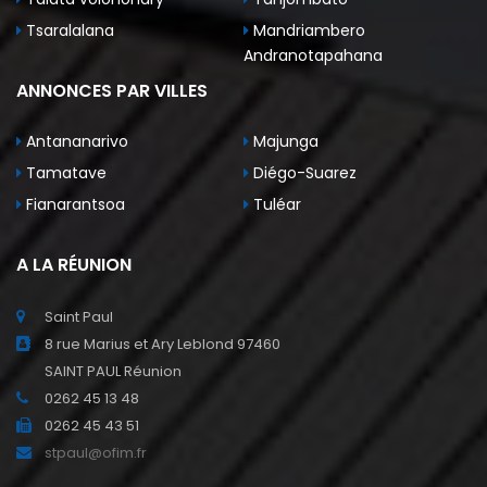
Tsaralalana
Mandriambero
Andranotapahana
ANNONCES PAR VILLES
Antananarivo
Majunga
Tamatave
Diégo-Suarez
Fianarantsoa
Tuléar
A LA RÉUNION
Saint Paul
8 rue Marius et Ary Leblond 97460
SAINT PAUL Réunion
0262 45 13 48
0262 45 43 51
stpaul@ofim.fr