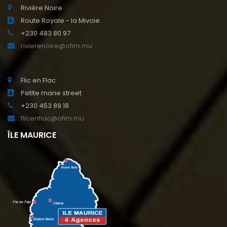
Rivière Noire
Route Royale - la Mivoie.
+230 483 80 97
rivierenoire@ofim.mu
Flic en Flac
Petite marie street
+230 453 89 18
flicenflac@ofim.mu
ÎLE MAURICE