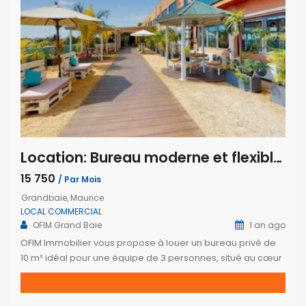
Location: Bureau moderne et flexible pour start-up ou petite équipe à Grand Baie
15 750
/ Par Mois
Grandbaie, Maurice
LOCAL COMMERCIAL
OFIM Grand Baie
1 an ago
OFIM Immobilier vous propose à louer un bureau privé de
10 m² idéal pour une équipe de 3 personnes, situé au cœur
de Grand Baie. Conçu pour maximiser votre productivité
tout en favorisant les rencontres professionnelles, cet
espace allie confort, flexibilité et connectivité.Ce bureau