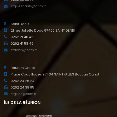
stgilleshauts@ofim.fr
Saint Denis
21 rue Juliette Dodu 97400 SAINT DENIS
0262 21 46 46
0262 41 58 49
stdenis@ofim.fr
Boucan Canot
Place Coquillages 97434 SAINT GILLES Boucan Canot
0262 24 26 24
0262 24 38 95
stgilles@ofim.fr
ÎLE DE LA RÉUNION