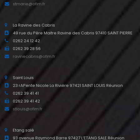
stmarie@ofim.fr
La Ravine des Cabris
49 rue du Père Maitre Ravine des Cabris 97410 SAINT PIERRE
0262 24 12 42
0262 39 28 56
ravinecabris@ofim.fr
Saint Louis
23 rAPente Nicole La Rivière 97421 SAINT LOUIS Réunion
0262 39 41 41
0262 39 41 42
stlouis@ofim.fr
Etang salé
93 avenue Raymond Barre 97427 L’ETANG SALE Réunion