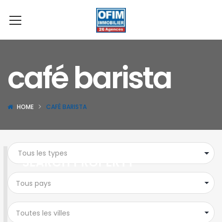
café barista
HOME
CAFÉ BARISTA
SEARCH PROPERTY
Tous pays
Toutes les villes