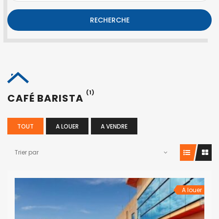
RECHERCHE
(1)
CAFÉ BARISTA
TOUT
A LOUER
A VENDRE
Trier par
A louer