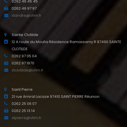
0262 46 45 45
0262 46 97 97
standre@ofim.fr
Sainte Clotilde
12 A route du Moufia Résidence Ramassamy R 97490 SAINTE
CLOTILDE
0262 97 05 04
0262 97 1970
stclotilde@ofim.fr
Saint Pierre
21 rue Amiral Lacaze 97410 SAINT PIERRE Réunion
0262 25 06 07
0262 25 13 14
stpierre@ofim.fr