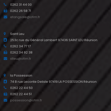
0262 31 44 00
0262 26 58 71
etangsale@ofim.fr
Saint Leu
253c rue du Général Lambert 97436 SAINT LEU Réunion
0262 34 77 17
0262 34 92 38
stleu@ofim.fr
la Possession
74 B rue Leconte Delisle 97419 LA POSSESSION Réunion
0262 22 44 50
0262 22 44 51
possession@ofim.fr