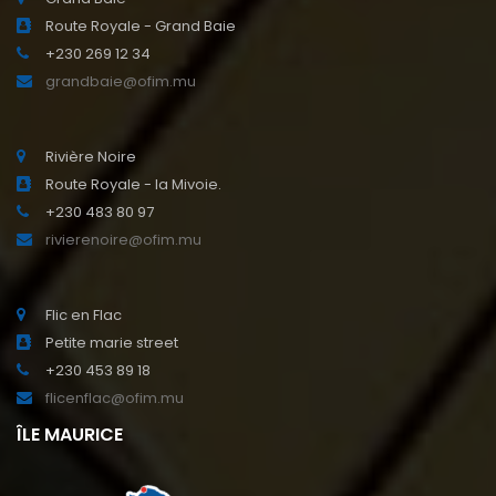
Route Royale - Grand Baie
+230 269 12 34
grandbaie@ofim.mu
Rivière Noire
Route Royale - la Mivoie.
+230 483 80 97
rivierenoire@ofim.mu
Flic en Flac
Petite marie street
+230 453 89 18
flicenflac@ofim.mu
ÎLE MAURICE