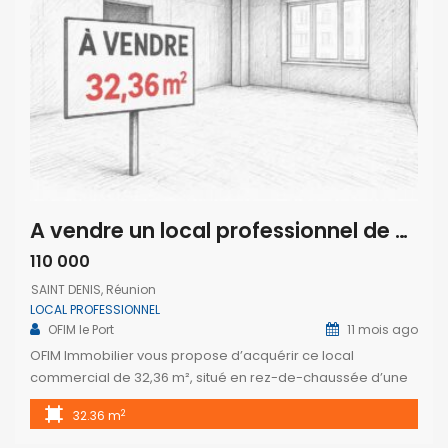
A vendre un local professionnel de 32.36m2 avec parking à Saint Denis
110 000
SAINT DENIS, Réunion
LOCAL PROFESSIONNEL
OFIM le Port
11 mois ago
OFIM Immobilier vous propose d’acquérir ce local
commercial de 32,36 m², situé en rez-de-chaussée d’une
résidence neuve, moderne et sécurisée, composée de 12
2
32.36 m
appartements à Saint-Denis. Ce local est livré brut, prêt à
être aménagé selon vos besoins et votre concept.