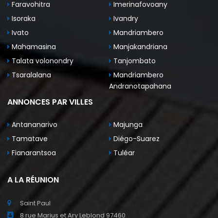
Faravohitra
Imerinafovoany
Isoraka
Ivandry
Ivato
Mandriambero
Mahamasina
Manjakandriana
Talata volonondry
Tanjombato
Tsaralalana
Mandriambero
Andranotapahana
ANNONCES PAR VILLES
Antananarivo
Majunga
Tamatave
Diégo-Suarez
Fianarantsoa
Tuléar
A LA RÉUNION
Saint Paul
8 rue Marius et Ary Leblond 97460