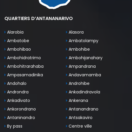
QUARTIERS D’ANTANANARIVO
Alarobia
Alasora
Ambatobe
Ambatolampy
Ambohibao
Ambohibe
Ambohidratrimo
Ambohijanahary
Ambohitrarahaba
Ampandrana
Ampasamadinika
Andavamamba
Andohalo
Androhibe
Androndra
Ankadindravola
Ankadivato
Ankerana
Ankorondrano
Antanandrano
Antaninandro
Antsakaviro
By pass
Centre ville