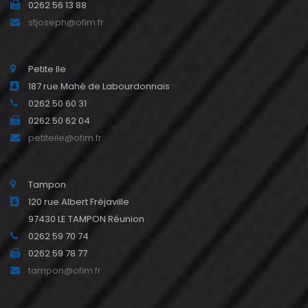
0262 56 13 88
stjoseph@ofim.fr
Petite Ile
187 rue Mahé de Labourdonnais
0262 50 60 31
0262 50 62 04
petiteile@ofim.fr
Tampon
120 rue Albert Fréjaville
97430 LE TAMPON Réunion
0262 59 70 74
0262 59 78 77
tampon@ofim.fr