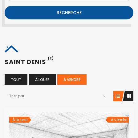
RECHERCHE
(2)
SAINT DENIS
TOUT
A LOUER
A VENDRE
Trier par
À la une
A vendre