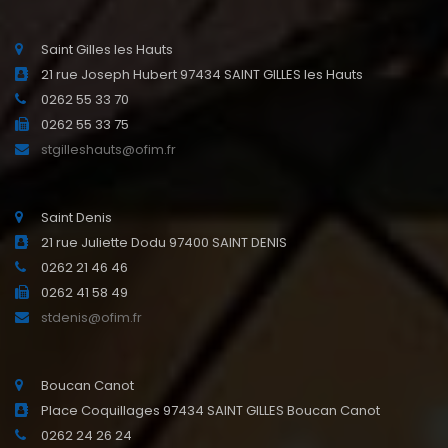
Saint Gilles les Hauts
21 rue Joseph Hubert 97434 SAINT GILLES les Hauts
0262 55 33 70
0262 55 33 75
stgilleshauts@ofim.fr
Saint Denis
21 rue Juliette Dodu 97400 SAINT DENIS
0262 21 46 46
0262 41 58 49
stdenis@ofim.fr
Boucan Canot
Place Coquillages 97434 SAINT GILLES Boucan Canot
0262 24 26 24