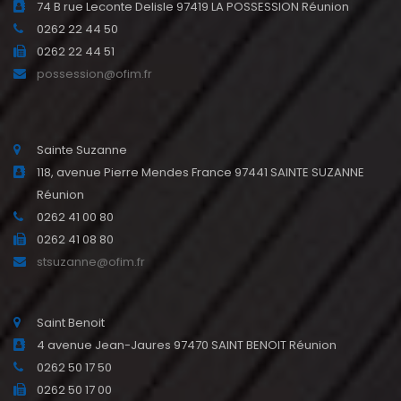
74 B rue Leconte Delisle 97419 LA POSSESSION Réunion
0262 22 44 50
0262 22 44 51
possession@ofim.fr
Sainte Suzanne
118, avenue Pierre Mendes France 97441 SAINTE SUZANNE
Réunion
0262 41 00 80
0262 41 08 80
stsuzanne@ofim.fr
Saint Benoit
4 avenue Jean-Jaures 97470 SAINT BENOIT Réunion
0262 50 17 50
0262 50 17 00