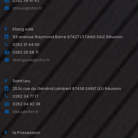
0262 39 41 42
stlouis@ofim.fr
Etang salé
93 avenue Raymond Barre 97427 L’ETANG SALE Réunion
0262 31 44 00
0262 26 58 71
etangsale@ofim.fr
Saint Leu
253c rue du Général Lambert 97436 SAINT LEU Réunion
0262 34 77 17
0262 34 92 38
stleu@ofim.fr
la Possession