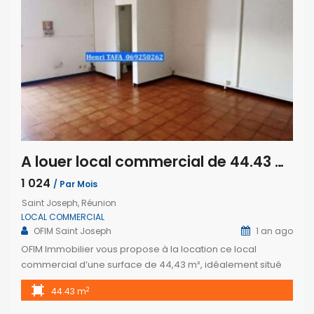
A louer local commercial de 44.43 m2 situé en plein centre-ville de Saint Joseph
1 024
/ Par Mois
Saint Joseph, Réunion
LOCAL COMMERCIAL
OFIM Saint Joseph
1 an ago
OFIM Immobilier vous propose à la location ce local
commercial d’une surface de 44,43 m², idéalement situé
en plein centre-ville de Saint-Joseph, à seulement 50
2
44.43 m
mètres de la mairie. Ce bien se compose d’une grande
salle destinée à la réception du public ou à des activités