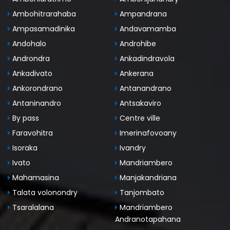
Ambohitrarahaba
Ampandrana
Ampasamadinika
Andavamamba
Andohalo
Androhibe
Androndra
Ankadindravola
Ankadivato
Ankerana
Ankorondrano
Antanandrano
Antaninandro
Antsakaviro
By pass
Centre ville
Faravohitra
Imerinafovoany
Isoraka
Ivandry
Ivato
Mandriambero
Mahamasina
Manjakandriana
Talata volonondry
Tanjombato
Tsaralalana
Mandriambero
Andranotapahana