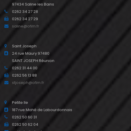
97434 Saline les Bains
0262 34 27 28
0262 34 27 29
saline@ofim.fr
Saint Joseph
24 rue Maury 97480
SAINT JOSEPH Réunion
0262 31 44 00
0262 56 13 88
stjoseph@ofim.fr
Petite Ile
187 rue Mahé de Labourdonnais
0262 50 60 31
0262 50 62 04