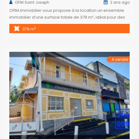
OFIM Saint Joseph
2 ans ago
OFIM immobilier vous propose à la location un ensemble
immobilier d’une surface totale de 379 m², idéal pour des
locaux commerciaux et/ou professionnels, situé en plein
2
379 m
cœur du centre-ville de Saint-Joseph, sur une rue
commerçante très prisée. Ce bien se compose d’un
bâtiment d’architecture créole à étage, d’une surface de
268 m² dont 218 m² […]
A vendre