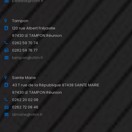
petiteile@ofim.fr
Tampon
120 rue Albert Fréjaville
97430 LE TAMPON Réunion
0262 59 70 74
0262 59 78 77
tampon@ofim.fr
Sainte Marie
43 T rue de la République 97438 SAINTE MARIE
97430 LE TAMPON Réunion
0262 20 02 08
0262 72 08 46
stmarie@ofim.fr