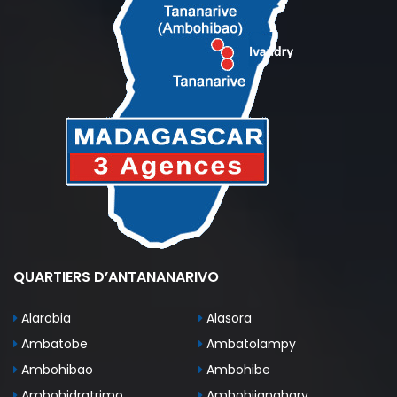
QUARTIERS D’ANTANANARIVO
Alarobia
Alasora
Ambatobe
Ambatolampy
Ambohibao
Ambohibe
Ambohidratrimo
Ambohijanahary