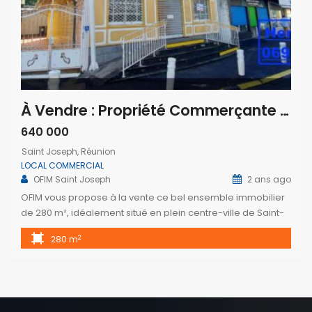
À Vendre : Propriété Commerçante et Résidentielle au Centre de Saint-Joseph
640 000
Saint Joseph, Réunion
LOCAL COMMERCIAL
OFIM Saint Joseph
2 ans ago
OFIM vous propose à la vente ce bel ensemble immobilier
de 280 m², idéalement situé en plein centre-ville de Saint-
Joseph, sur la rue principale et commerçante. Ce bien
2
280 m
comprend un bâtiment de style architectural “maison
créole”, entièrement rénové et à étage, d’une superficie de
218 m². En outre, 9 petits locaux jouxtant ce bâtiment,
totalisant […]