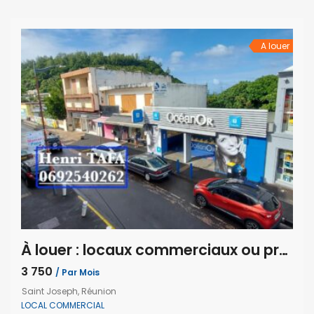
diverses, ainsi qu’un espace sanitaire comprenant un WC
et […]
A louer
À louer : locaux commerciaux ou professionnels de 379 m² en plein cœur du centre-ville de Saint-Joseph
3 750
/ Par Mois
Saint Joseph, Réunion
LOCAL COMMERCIAL