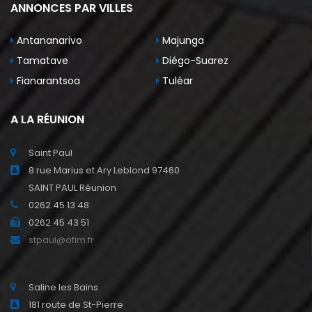
ANNONCES PAR VILLES
Antananarivo
Majunga
Tamatave
Diégo-Suarez
Fianarantsoa
Tuléar
A LA RÉUNION
Saint Paul
8 rue Marius et Ary Leblond 97460
SAINT PAUL Réunion
0262 45 13 48
0262 45 43 51
stpaul@ofim.fr
Saline les Bains
181 route de St-Pierre