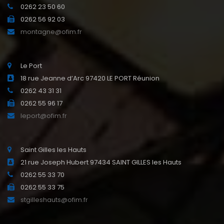
0262 23 50 60
0262 56 92 03
montagne@ofim.fr
Le Port
18 rue Jeanne d’Arc 97420 LE PORT Réunion
0262 43 31 31
0262 55 96 17
leport@ofim.fr
Saint Gilles les Hauts
21 rue Joseph Hubert 97434 SAINT GILLES les Hauts
0262 55 33 70
0262 55 33 75
stgilleshauts@ofim.fr