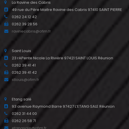
La Ravine des Cabris
49 rue du Père Maitre Ravine des Cabris 97410 SAINT PIERRE
0262 24 12 42
0262 39 28 56
ravinecabris@ofim.fr
Saint Louis
23 rAPente Nicole La Rivière 97421 SAINT LOUIS Réunion
0262 39 41 41
0262 39 41 42
stlouis@ofim.fr
Etang salé
93 avenue Raymond Barre 97427 L’ETANG SALE Réunion
0262 31 44 00
0262 26 58 71
etangsale@ofim.fr