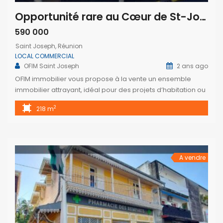
Opportunité rare au Cœur de St-Joseph : Ensemble Immobilier Polyvalent à Vendre
590 000
Saint Joseph, Réunion
LOCAL COMMERCIAL
OFIM Saint Joseph
2 ans ago
OFIM immobilier vous propose à la vente un ensemble
immobilier attrayant, idéal pour des projets d’habitation ou
des locaux commerciaux et professionnels, situé en plein
2
218 m
cœur du centre-ville de Saint-Joseph, sur la rue
commerçante. Ce bien se compose d’un bâtiment à
l’architecture créole de deux étages, offrant une superficie
de 268 m² dont 218 m² […]
A vendre