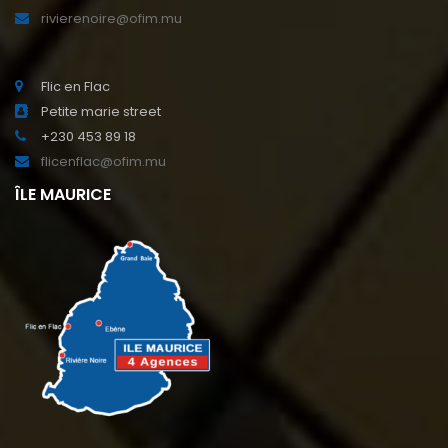
rivierenoire@ofim.mu
Flic en Flac
Petite marie street
+230 453 89 18
flicenflac@ofim.mu
ÎLE MAURICE