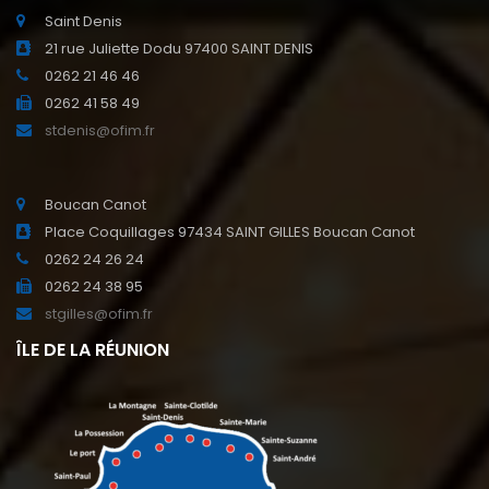
Saint Denis
21 rue Juliette Dodu 97400 SAINT DENIS
0262 21 46 46
0262 41 58 49
stdenis@ofim.fr
Boucan Canot
Place Coquillages 97434 SAINT GILLES Boucan Canot
0262 24 26 24
0262 24 38 95
stgilles@ofim.fr
ÎLE DE LA RÉUNION