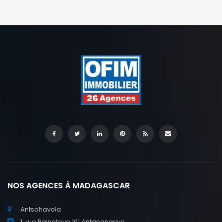
28/02/2026. Loyer mensuel : 900,00 € TTC. Honoraires : 2
mois […]
NOS AGENCES À MADAGASCAR
Antsahavola
1, rue Rainotovo 101 Antananarivo.