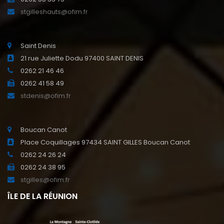
stgilleshauts@ofim.fr
Saint Denis
21 rue Juliette Dodu 97400 SAINT DENIS
0262 21 46 46
0262 41 58 49
stdenis@ofim.fr
Boucan Canot
Place Coquillages 97434 SAINT GILLES Boucan Canot
0262 24 26 24
0262 24 38 95
stgilles@ofim.fr
ÎLE DE LA RÉUNION