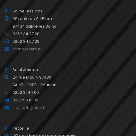
Saline les Bains
181 route de St-Pierre
97434 Saline les Bains
0262 34 27 28
0262 34 27 29
saline@ofim.fr
Saint Joseph
24 rue Maury 97480
SAINT JOSEPH Réunion
0262 31 44 00
0262 56 13 88
stjoseph@ofim.fr
Petite Ile
187 rue Mahé de Labourdonnais