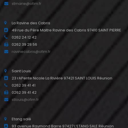
stmarie@ofim.fr
La Ravine des Cabris
49 rue du Père Maitre Ravine des Cabris 97410 SAINT PIERRE
0262 24 12 42
0262 39 28 56
ravinecabris@ofim.fr
Saint Louis
23 rAPente Nicole La Rivière 97421 SAINT LOUIS Réunion
0262 39 41 41
0262 39 41 42
stlouis@ofim.fr
Etang salé
93 avenue Raymond Barre 97427 L’ETANG SALE Réunion