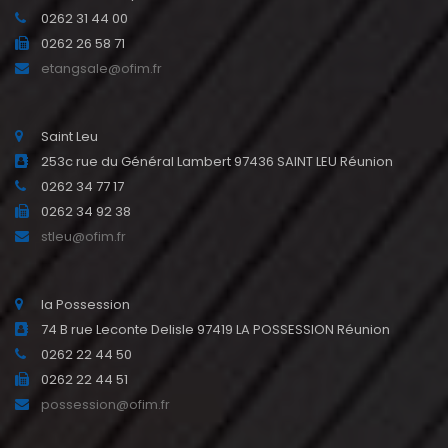
0262 31 44 00
0262 26 58 71
etangsale@ofim.fr
Saint Leu
253c rue du Général Lambert 97436 SAINT LEU Réunion
0262 34 77 17
0262 34 92 38
stleu@ofim.fr
la Possession
74 B rue Leconte Delisle 97419 LA POSSESSION Réunion
0262 22 44 50
0262 22 44 51
possession@ofim.fr