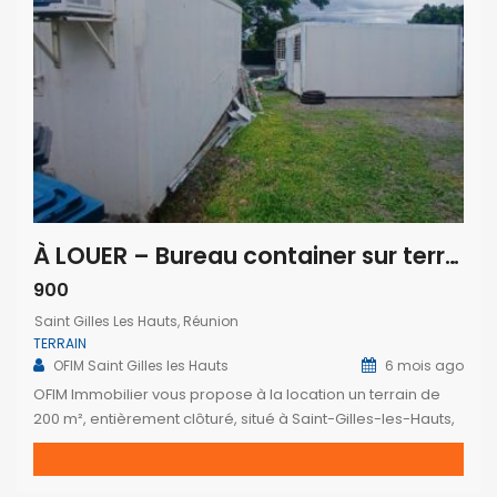
À LOUER – Bureau container sur terrain de 200 m² à Saint-Gilles-les-Hauts
900
Saint Gilles Les Hauts, Réunion
TERRAIN
OFIM Saint Gilles les Hauts
6 mois ago
OFIM Immobilier vous propose à la location un terrain de
200 m², entièrement clôturé, situé à Saint-Gilles-les-Hauts,
dans le secteur de Villèle. Ce bien comprend un bureau
container en bon état, idéal pour l’exercice d’une activité
professionnelle. Le bien sera disponible à partir du