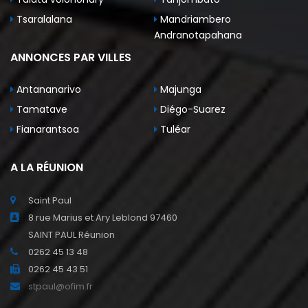
Tsaralalana
Mandriambero
Andranotapahana
ANNONCES PAR VILLES
Antananarivo
Majunga
Tamatave
Diégo-Suarez
Fianarantsoa
Tuléar
A LA RÉUNION
Saint Paul
8 rue Marius et Ary Leblond 97460
SAINT PAUL Réunion
0262 45 13 48
0262 45 43 51
stpaul@ofim.fr