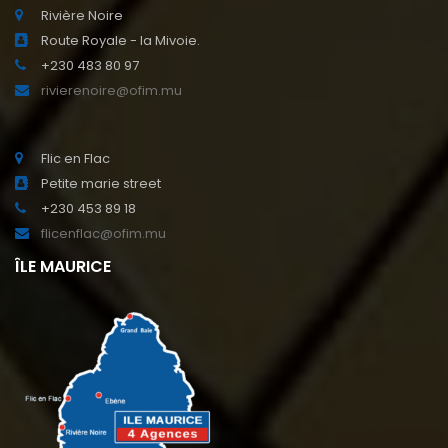
Rivière Noire
Route Royale - la Mivoie.
+230 483 80 97
rivierenoire@ofim.mu
Flic en Flac
Petite marie street
+230 453 89 18
flicenflac@ofim.mu
ÎLE MAURICE