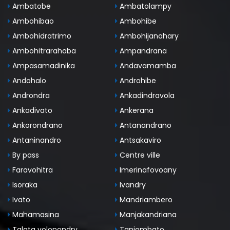
Ambatobe
Ambatolampy
Ambohibao
Ambohibe
Ambohidratrimo
Ambohijanahary
Ambohitrarahaba
Ampandrana
Ampasamadinika
Andavamamba
Andohalo
Androhibe
Androndra
Ankadindravola
Ankadivato
Ankerana
Ankorondrano
Antanandrano
Antaninandro
Antsakaviro
By pass
Centre ville
Faravohitra
Imerinafovoany
Isoraka
Ivandry
Ivato
Mandriambero
Mahamasina
Manjakandriana
Talata volonondry
Tanjombato