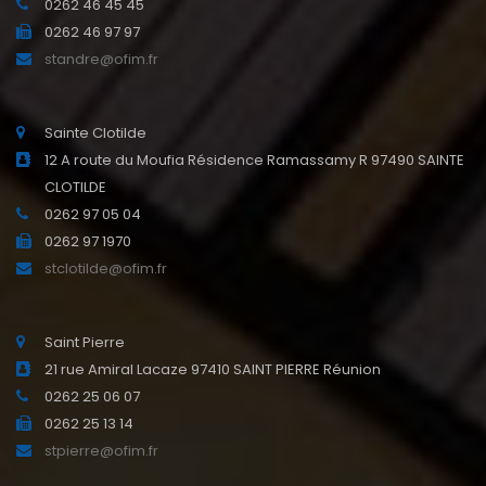
0262 46 45 45
0262 46 97 97
standre@ofim.fr
Sainte Clotilde
12 A route du Moufia Résidence Ramassamy R 97490 SAINTE
CLOTILDE
0262 97 05 04
0262 97 1970
stclotilde@ofim.fr
Saint Pierre
21 rue Amiral Lacaze 97410 SAINT PIERRE Réunion
0262 25 06 07
0262 25 13 14
stpierre@ofim.fr