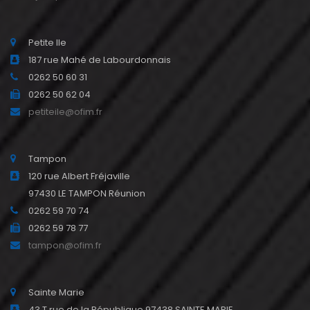
Petite Ile
187 rue Mahé de Labourdonnais
0262 50 60 31
0262 50 62 04
petiteile@ofim.fr
Tampon
120 rue Albert Fréjaville
97430 LE TAMPON Réunion
0262 59 70 74
0262 59 78 77
tampon@ofim.fr
Sainte Marie
43 T rue de la République 97438 SAINTE MARIE