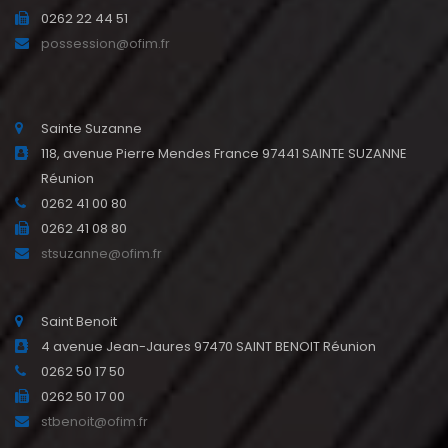
0262 22 44 51
possession@ofim.fr
Sainte Suzanne
118, avenue Pierre Mendes France 97441 SAINTE SUZANNE
Réunion
0262 41 00 80
0262 41 08 80
stsuzanne@ofim.fr
Saint Benoit
4 avenue Jean-Jaures 97470 SAINT BENOIT Réunion
0262 50 17 50
0262 50 17 00
stbenoit@ofim.fr