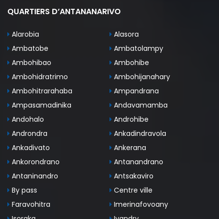
QUARTIERS D’ANTANANARIVO
Alarobia
Alasora
Ambatobe
Ambatolampy
Ambohibao
Ambohibe
Ambohidratrimo
Ambohijanahary
Ambohitrarahaba
Ampandrana
Ampasamadinika
Andavamamba
Andohalo
Androhibe
Androndra
Ankadindravola
Ankadivato
Ankerana
Ankorondrano
Antanandrano
Antaninandro
Antsakaviro
By pass
Centre ville
Faravohitra
Imerinafovoany
Isoraka
Ivandry