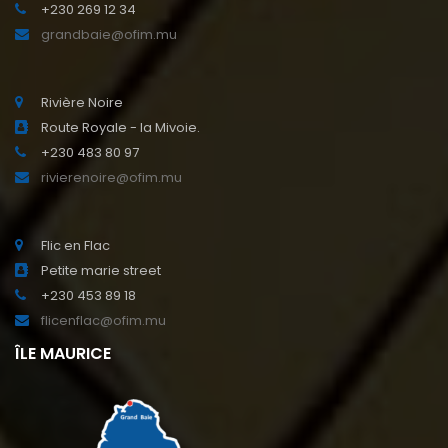
+230 269 12 34
grandbaie@ofim.mu
Rivière Noire
Route Royale - la Mivoie.
+230 483 80 97
rivierenoire@ofim.mu
Flic en Flac
Petite marie street
+230 453 89 18
flicenflac@ofim.mu
ÎLE MAURICE