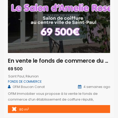
En vente le fonds de commerce du salon de coiffure Amélie Rose situé en plein centre-ville de Saint-Paul Réunion
69 500
Saint Paul, Réunion
FONDS DE COMMERCE
OFIM Boucan Canot
4 semaines ago
OFIM Immobilier vous propose à la vente le fonds de
commerce d’un établissement de coiffure réputé,
idéalement situé en plein cœur du centre-ville de Saint-
2
80 m
Paul, dans un environnement commerçant dynamique et
très fréquenté. D’une superficie d’environ 80 m², ce local