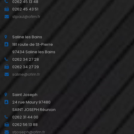
0262 45 13 48
0262 45 43 51
stpaul@ofim.fr
Saline les Bains
181 route de St-Pierre
97434 Saline les Bains
0262 34 27 28
0262 34 27 29
saline@ofim.fr
Saint Joseph
24 rue Maury 97480
SAINT JOSEPH Réunion
0262 31 44 00
0262 56 13 88
stjoseph@ofim.fr