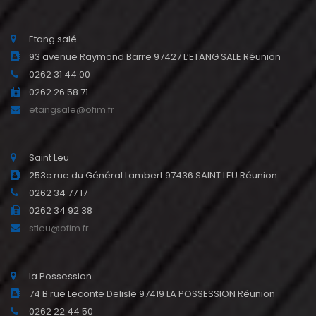
Etang salé
93 avenue Raymond Barre 97427 L’ETANG SALE Réunion
0262 31 44 00
0262 26 58 71
etangsale@ofim.fr
Saint Leu
253c rue du Général Lambert 97436 SAINT LEU Réunion
0262 34 77 17
0262 34 92 38
stleu@ofim.fr
la Possession
74 B rue Leconte Delisle 97419 LA POSSESSION Réunion
0262 22 44 50