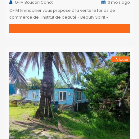
OFIM Boucan Canot
3 mois ago
OFIM Immobilier vous propose à la vente le fonds de
commerce de l’institut de beauté « Beauty Spirit »
idéalement situé en plein centre-ville de Saint-Paul.
Véritable référence locale dans l’univers du bien-être et de
l’esthétique, ce salon bénéficie d’une clientèle fidèle, d’une
excellente réputation et d’une forte visibilité sur les réseaux
sociaux. Entièrement équipé […]
A louer