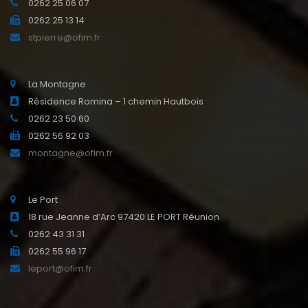
0262 25 06 07
0262 25 13 14
stpierre@ofim.fr
La Montagne
Résidence Romina – 1 chemin Hautbois
0262 23 50 60
0262 56 92 03
montagne@ofim.fr
Le Port
18 rue Jeanne d’Arc 97420 LE PORT Réunion
0262 43 31 31
0262 55 96 17
leport@ofim.fr