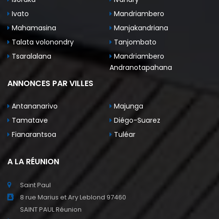
Ivato
Mandriambero
Mahamasina
Manjakandriana
Talata volonondry
Tanjombato
Tsaralalana
Mandriambero
Andranotapahana
ANNONCES PAR VILLES
Antananarivo
Majunga
Tamatave
Diégo-Suarez
Fianarantsoa
Tuléar
A LA RÉUNION
Saint Paul
8 rue Marius et Ary Leblond 97460
SAINT PAUL Réunion