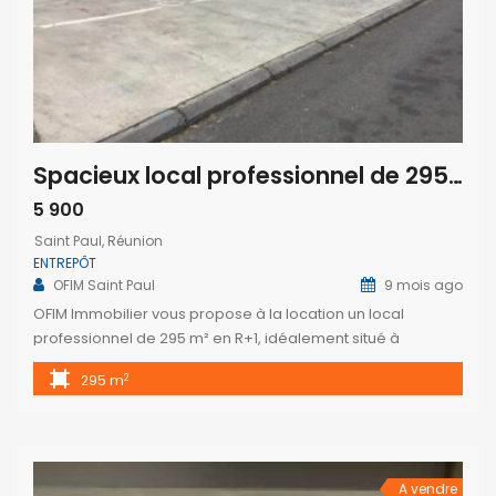
Spacieux local professionnel de 295 m² à louer à Cambaie Saint-Paul – Idéal bureaux ou entrepôt
5 900
Saint Paul, Réunion
ENTREPÔT
OFIM Saint Paul
9 mois ago
OFIM Immobilier vous propose à la location un local
professionnel de 295 m² en R+1, idéalement situé à
Cambaie – Saint-Paul, bénéficiant d’un accès rapide à la 4
2
295 m
voies. Ce bien se compose de plusieurs pièces
climatisées, dispose d’un accès PMR ainsi que de
nombreuses places de parking, offrant ainsi de multiples
possibilités d’aménagement pour […]
A vendre