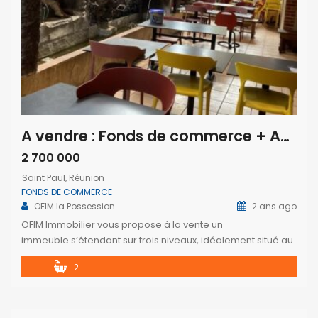
A vendre : Fonds de commerce + Appartement T3 en plein centre ville de Saint-Paul
2 700 000
Saint Paul, Réunion
FONDS DE COMMERCE
OFIM la Possession
2 ans ago
OFIM Immobilier vous propose à la vente un
immeuble s’étendant sur trois niveaux, idéalement situé au
cœur de Saint-Paul. Au rez-de-chaussée, découvrez un
2
fonds de commerce restaurant de 320 m². Le premier
étage est dédié à des bureaux spacieux de 350 m², offrant
de nombreuses possibilités d’aménagement. Enfin, au