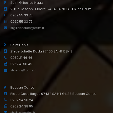
Saint Gilles les Hauts
21 rue Joseph Hubert 97434 SAINT GILLES les Hauts
0262 55 33 70
0262 55 33 75
stgilleshauts@ofim.fr
Saint Denis
21 rue Juliette Dodu 97400 SAINT DENIS
0262 21 46 46
0262 41 58 49
stdenis@ofim.fr
Boucan Canot
Place Coquillages 97434 SAINT GILLES Boucan Canot
0262 24 26 24
0262 24 38 95
stgilles@ofim.fr