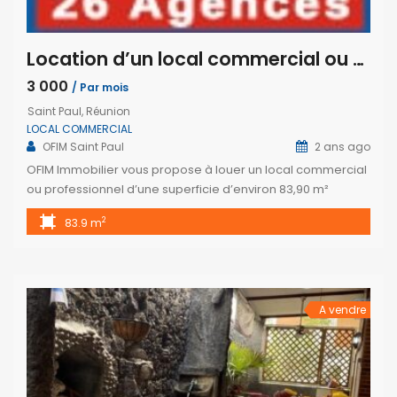
Location d’un local commercial ou professionnel au cœur de Saint-Paul.
3 000
/ Par mois
Saint Paul, Réunion
LOCAL COMMERCIAL
OFIM Saint Paul
2 ans ago
OFIM Immobilier vous propose à louer un local commercial
ou professionnel d’une superficie d’environ 83,90 m²
habitable idéalement situé au cœur du centre-ville de
2
83.9 m
Saint-Paul. Le local se compose de trois salles spacieuses,
parfaites pour divers aménagements, et il dispose
également de toilettes. Parfaitement placé sur une rue très
animée, il offre une excellente visibilité et […]
A vendre